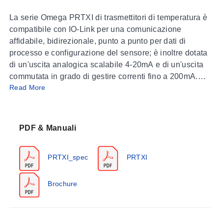
La serie Omega PRTXI di trasmettitori di temperatura è
compatibile con IO-Link per una comunicazione
affidabile, bidirezionale, punto a punto per dati di
processo e configurazione del sensore; è inoltre dotata
di un'uscita analogica scalabile 4-20mA e di un'uscita
commutata in grado di gestire correnti fino a 200mA.
Read More
Questi sensori utilizzano un elemento RTD PT100
Classe A per garantire una precisione di +/- 0,55°C su
tutta la gamma di misura da -50...+200°C (-58...+392°F).
Realizzato con una custodia completamente saldata in
PDF & Manuali
acciaio inox 316L, il sensore offre un'eccellente
resistenza alla corrosione ed è classificato IP69K.
PRTXI_spec
PRTXI
Disponibile in lunghezze standard da 2" a 12", con
diametri della sonda di 1/8", 3/16" e 1/4", e connessioni
di processo G e NPT da 1/4", 3/8" e 1/2".
Brochure