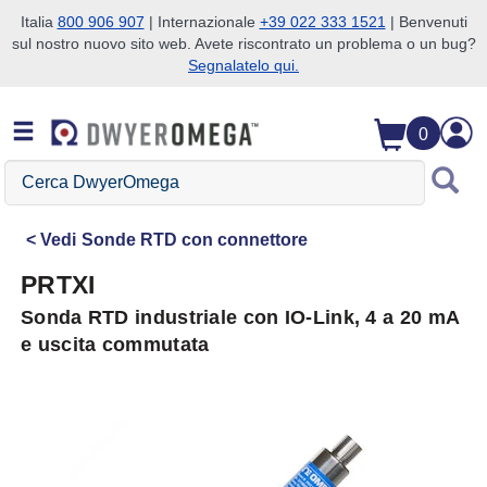
Italia
800 906 907
| Internazionale
+39 022 333 1521
| Benvenuti
sul nostro nuovo sito web. Avete riscontrato un problema o un bug?
Salta alla ricerca
Salta al contenuto principale
Salta alla navigazione
Segnalatelo qui.
0
Cerca
DwyerOmega
Vedi
Sonde RTD con connettore
PRTXI
Sonda RTD industriale con IO-Link, 4 a 20 mA
e uscita commutata