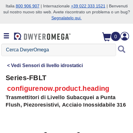
Italia
800 906 907
| Internazionale
+39 022 333 1521
| Benvenuti
sul nostro nuovo sito web. Avete riscontrato un problema o un bug?
Salta alla ricerca
Salta al contenuto principale
Salta alla navigazione
Segnalatelo qui.
0
Cerca
DwyerOmega
Vedi
Sensori di livello idrostatici
Series-FBLT
configurenow.product.heading
Trasmettitori di Livello Subacquei a Punta
Flush, Piezoresistivi, Acciaio Inossidabile 316