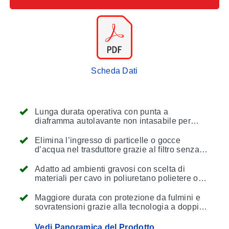
Scheda Dati
Lunga durata operativa con punta a
diaframma autolavante non intasabile per
applicazioni gravose
Elimina l’ingresso di particelle o gocce
d’acqua nel trasduttore grazie al filtro senza
manutenzione
Adatto ad ambienti gravosi con scelta di
materiali per cavo in poliuretano polietere o
ETFE per un’eccellente compatibilità chimica
Maggiore durata con protezione da fulmini e
sovratensioni grazie alla tecnologia a doppio
arrestatore, messa a terra sul corpo, che
elimina sia le sovratensioni di alimentazione
Vedi Panoramica del Prodotto