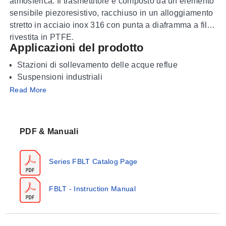
atmosferica. Il trasmettitore è composto da un elemento
sensibile piezoresistivo, racchiuso in un alloggiamento
stretto in acciaio inox 316 con punta a diaframma a filo
rivestita in PTFE.
Applicazioni del prodotto
Stazioni di sollevamento delle acque reflue
Suspensioni industriali
Vasche di raccolta industriali
Read More
Percolato di discarica
Serbatoi
Fosse di fanghi
PDF & Manuali
Serbatoi di petrolio
Series FBLT Catalog Page
FBLT - Instruction Manual