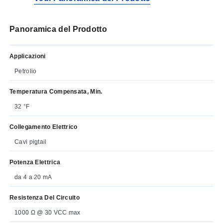
sia le transitorie da fulmini a terra (la
protezione da sovratensioni non è garantita e
non è coperta dalla garanzia)
Panoramica del Prodotto
Applicazioni
Petrolio
Temperatura Compensata, Min.
32 °F
Collegamento Elettrico
Cavi pigtail
Potenza Elettrica
da 4 a 20 mA
Resistenza Del Circuito
1000 Ω @ 30 VCC max