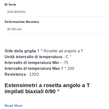
ID Serie
SGD-BIAXIAL
Deformazione Massima
30.000 µm
Stile della griglia † “
Rosette ad angolo a T
Unità intervallo di temperatura
- C °
Intervallo di temperatura Min -
-75
Intervallo di temperatura Max † “
200
Resistenza
- 120Ω
Estensimetri a rosetta angolo a T
impilati biaxiali 0/90 °
Gli estensimetri a rosetta angolo a T impilati biaxiali
Read More