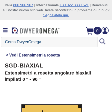
Italia
800 906 907
| Internazionale
+39 022 333 1521
| Benvenuti
sul nostro nuovo sito web. Avete riscontrato un problema o un bug?
Salta alla ricerca
Salta al contenuto principale
Salta alla navigazione
Segnalatelo qui.
0
Cerca
DwyerOmega
Vedi
Estensimetri a rosetta
SGD-BIAXIAL
Estensimetri a rosetta angolare biaxiali
impilati 0 ° - 90 °