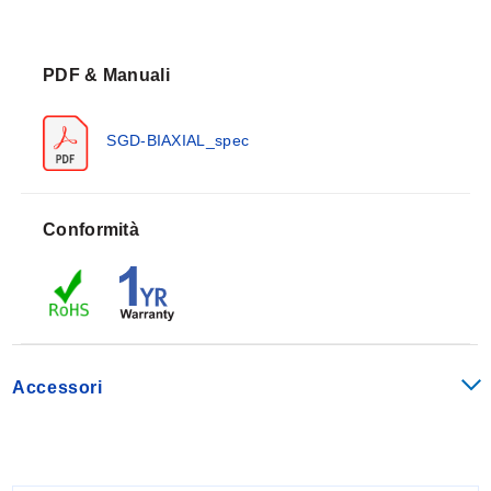
0/90 ° sono sensori specializzati progettati per fornire
misurazioni precise della deformazione in due direzioni
† “ normale (tensile o compressiva) e di taglio. Questi
PDF & Manuali
sono strumenti preziosi utilizzati ampiamente nelle
applicazioni industriali per misurare la deformazione in
SGD-BIAXIAL_spec
componenti strutturali e materiali sotto sforzo. Gli
ingegneri si affidano a questi dispositivi per ottimizzare
il design dei componenti fornendo dati su come i
materiali si comportano sotto carico e per garantire il
Conformità
controllo qualità verificando l'integrità di materiali e
componenti.
Accessori