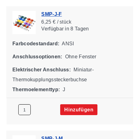
SMP-J-F
6,25 € / stück
Verfügbar
in 8 Tagen
Farbcodestandard:
ANSI
Anschlussoptionen:
Ohne Fenster
Elektrischer Anschluss:
Miniatur-
Thermokupplungssteckerbuchse
Thermoelementtyp:
J
Hinzufügen
SMP-J-M