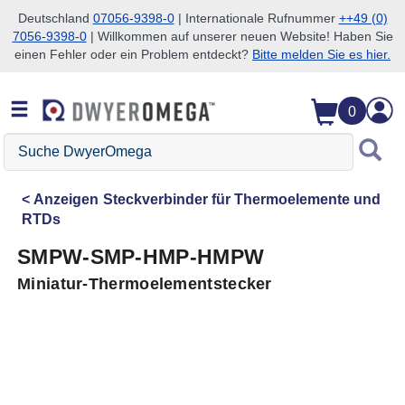
Deutschland
07056-9398-0
| Internationale Rufnummer
++49 (0)
7056-9398-0
| Willkommen auf unserer neuen Website! Haben Sie
Zum Suchen überspringen
Zum Hauptinhalt überspringen
Zur Navigation überspringen
einen Fehler oder ein Problem entdeckt?
Bitte melden Sie es hier.
0
Suche
DwyerOmega
Anzeigen
Steckverbinder für Thermoelemente und
RTDs
SMPW-SMP-HMP-HMPW
Miniatur-Thermoelementstecker