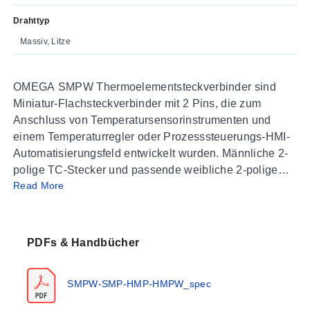
Drahttyp
Massiv, Litze
OMEGA SMPW Thermoelementsteckverbinder sind
Miniatur-Flachsteckverbinder mit 2 Pins, die zum
Anschluss von Temperatursensorinstrumenten und
einem Temperaturregler oder Prozesssteuerungs-HMI-
Automatisierungsfeld entwickelt wurden. Männliche 2-
polige TC-Stecker und passende weibliche 2-polige
Read More
TC-Buchsenpaare sind Lagerartikel.
Standardgroße Rundstift-OSTW-Stecker, Buchsen und
Thermoelement-TC-Steckverbinder sind ebenfalls
erhältlich – siehe verwandte Produkte unten.
PDFs & Handbücher
Zubehör für Draht, Crimp, Kabelklemme, Dichtung und
Zugentlastung finden Sie im Zubehör-Link.
SMPW-SMP-HMP-HMPW_spec
SMPW wird als Formpass-Ersatz für das ältere SMP-
Modell hergestellt.