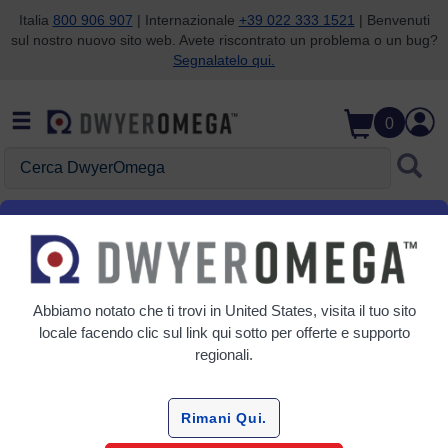
Italia
800 906 907
| Internazionale
+39 022 333 1521
| Benvenuti
sul nostro nuovo sito web. Avete riscontrato un problema o un bug?
Salta alla ricerca
Salta al contenuto principale
Salta alla navigazione
Segnalatelo qui.
0
Cerca DwyerOmega
Misurazione della pressione
con il manometro
Abbiamo notato che ti trovi in
United States
, visita il tuo sito
locale facendo clic sul link qui sotto per offerte e supporto
regionali.
Misurazione della pressione con il
manometro La
Rimani Qui.