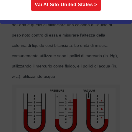
pressione è definita come una forza per unità di superficie
Vai Al Sito
United States
>
e il modo più accurato per misurare la bassa pressione
dell'aria è quello di bilanciare una colonna di liquido di
peso noto contro di essa e misurare l'altezza della
colonna di liquido così bilanciata. Le unità di misura
comunemente utilizzate sono i pollici di mercurio (in. Hg),
utilizzando il mercurio come fluido, e i pollici di acqua (in.
w.c.), utilizzando acqua