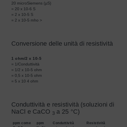
20 microSiemens (µS)
= 20 x 10-6 S
= 2 x 10-5 S
= 2 x 10-5 mho >
Conversione delle unità di resistività
1 ohm/2 x 10-5
= 1/Conduttività
= 1/2 x 10-5 ohm
= 0,5 x 10-5 ohm
= 5 x 10 4 ohm
Conduttività e resistività (soluzioni di
NaCl e CaCO
a 25 °C)
3
ppm come
ppm
Conduttività
Resistività