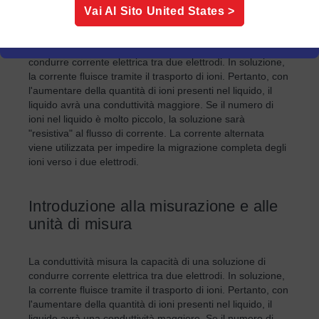
Vai Al Sito
United States
>
viene utilizzata per impedire la migrazione completa degli
ioni verso i due elettrodi.
La conduttività misura la capacità di una soluzione di
condurre corrente elettrica tra due elettrodi. In soluzione,
la corrente fluisce tramite il trasporto di ioni. Pertanto, con
l'aumentare della quantità di ioni presenti nel liquido, il
liquido avrà una conduttività maggiore. Se il numero di
ioni nel liquido è molto piccolo, la soluzione sarà
"resistiva" al flusso di corrente. La corrente alternata
viene utilizzata per impedire la migrazione completa degli
ioni verso i due elettrodi.
Introduzione alla misurazione e alle
unità di misura
La conduttività misura la capacità di una soluzione di
condurre corrente elettrica tra due elettrodi. In soluzione,
la corrente fluisce tramite il trasporto di ioni. Pertanto, con
l'aumentare della quantità di ioni presenti nel liquido, il
liquido avrà una conduttività maggiore. Se il numero di