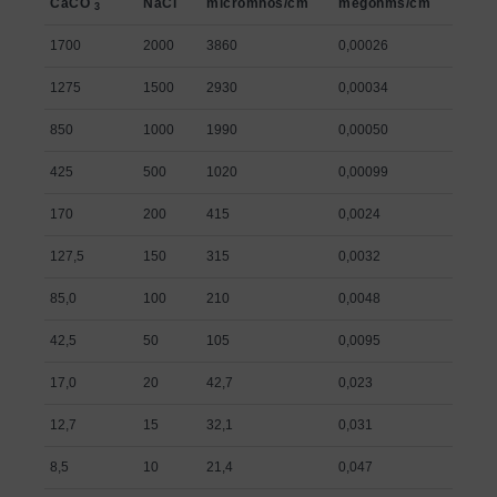
CaCO
NaCl
micromhos/cm
megohms/cm
3
1700
2000
3860
0,00026
1275
1500
2930
0,00034
850
1000
1990
0,00050
425
500
1020
0,00099
170
200
415
0,0024
127,5
150
315
0,0032
85,0
100
210
0,0048
42,5
50
105
0,0095
17,0
20
42,7
0,023
12,7
15
32,1
0,031
8,5
10
21,4
0,047