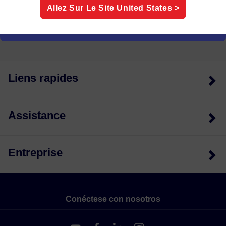
Sondes thermocouples
Allez Sur Le Site
United States
>
Découvrez les sondes thermocouple pour une
surveillance précise et fiable de la température dan
...
[+]
Liens rapides
Assistance
Entreprise
Conéctese con nosotros