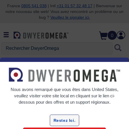
France
0805 541 038
| Intl
+31 01 57 32 48 17
| Bienvenue sur
notre nouveau site web! Vous avez rencontré un problème ou un
Passer à la recherche
Passer au contenu principal
Passer à la navigation
bug ?
Veuillez le signaler ici.
0
Rechercher DwyerOmega
Sondes thermocouples
Nous avons remarqué que vous êtes dans
United States
,
0 Produits
veuillez visiter votre site local en cliquant sur le lien ci-
dessous pour des offres et un support régionaux.
Restez Ici.