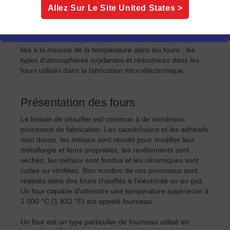
Allez Sur Le Site
United States
>
d'autres ont une durée de vie considérablement réduite et
une précision médiocre.
Cet article aborde principalement deux défis spécifiques
liés à la mesure de la température dans les fours : les
types d'atmosphères oxydantes et réductrices dans les
fours utilisés dans la fabrication microélectronique.
Présentation des fours
Le besoin de chauffer est commun à de nombreux
processus de fabrication. Les caoutchoucs et les adhésifs
sont durcis, les métaux sont recuits pour modifier leur
métallurgie et leurs propriétés, les revêtements sont
séchés, les métaux sont fondus et les céramiques sont
cuites ou vitrifiées. Bon nombre de ces processus sont
réalisés dans des fours chauffés à l'électricité ou au gaz.
Un four capable d'atteindre une température supérieure à
1 000 °C (1 832 °F) est appelé fourneau.
Un four est un type particulier de fourneau utilisé en