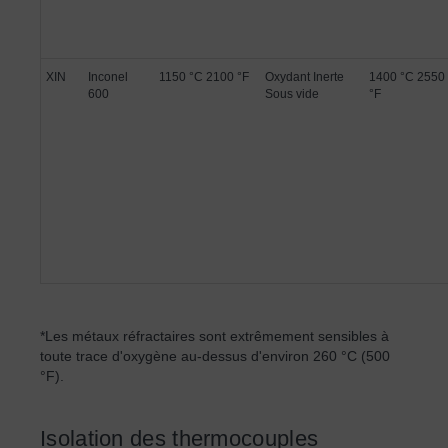
XIN
Inconel
1150 °C 2100 °F
Oxydant Inerte
1400 °C 2550
600
Sous vide
°F
*Les métaux réfractaires sont extrêmement sensibles à
toute trace d'oxygène au-dessus d'environ 260 °C (500
°F).
Isolation des thermocouples