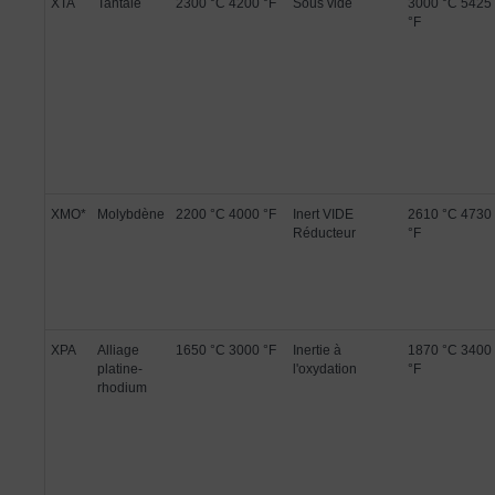
XTA
Tantale
2300 °C 4200 °F
Sous vide
3000 °C 5425
°F
XMO*
Molybdène
2200 °C 4000 °F
Inert VIDE
2610 °C 4730
Réducteur
°F
XPA
Alliage
1650 °C 3000 °F
Inertie à
1870 °C 3400
platine-
l'oxydation
°F
rhodium