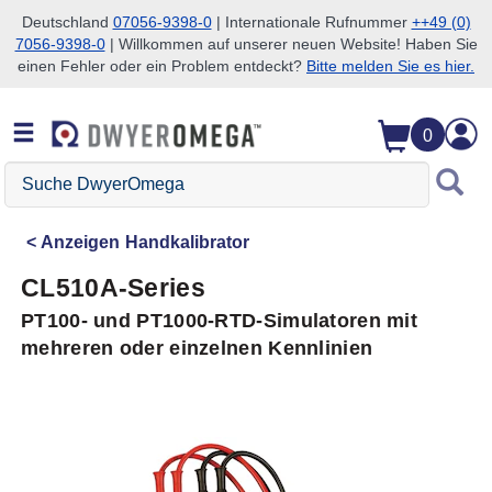
Deutschland
07056-9398-0
| Internationale Rufnummer
++49 (0)
7056-9398-0
| Willkommen auf unserer neuen Website! Haben Sie
Zum Suchen überspringen
Zum Hauptinhalt überspringen
Zur Navigation überspringen
einen Fehler oder ein Problem entdeckt?
Bitte melden Sie es hier.
0
Suche
DwyerOmega
Anzeigen
Handkalibrator
CL510A-Series
PT100- und PT1000-RTD-Simulatoren mit
mehreren oder einzelnen Kennlinien