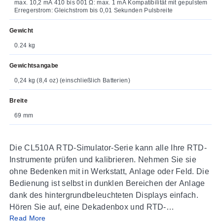
max. 10,2 mA 410 bis 001 Ω: max. 1 mA Kompatibilität mit gepulstem
Erregerstrom: Gleichstrom bis 0,01 Sekunden Pulsbreite
Gewicht
0.24 kg
Gewichtsangabe
0,24 kg (8,4 oz) (einschließlich Batterien)
Breite
69 mm
Die CL510A RTD-Simulator-Serie kann alle Ihre RTD-
Instrumente prüfen und kalibrieren. Nehmen Sie sie
ohne Bedenken mit in Werkstatt, Anlage oder Feld. Die
Bedienung ist selbst in dunklen Bereichen der Anlage
dank des hintergrundbeleuchteten Displays einfach.
Hören Sie auf, eine Dekadenbox und RTD-
Read More
Widerstandstabellen mit sich herumzutragen – mit dem