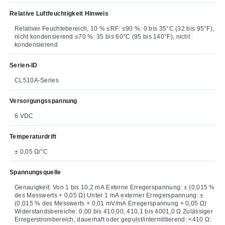
Relative Luftfeuchtigkeit Hinweis
Relativer Feuchtebereich, 10 % ≤RF: ≤90 %: 0 bis 35°C (32 bis 95°F),
nicht kondensierend ≤70 %: 35 bis 60°C (95 bis 140°F), nicht
kondensierend
Serien-ID
CL510A-Series
Versorgungsspannung
6 VDC
Temperaturdrift
± 0,05 Ω/°C
Spannungsquelle
Genauigkeit: Von 1 bis 10,2 mA Externe Erregerspannung: ± (0,015 %
des Messwerts + 0,05 Ω) Unter 1 mA externer Erregerspannung: ±
(0,015 % des Messwerts + 0,01 mV/mA Erregerspannung + 0,05 Ω)
Widerstandsbereiche: 0,00 bis 410,00, 410,1 bis 4001,0 Ω Zulässiger
Erregerstrombereich, dauerhaft oder gepulst/intermittierend: <410 Ω: