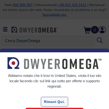
Italia
800 906 907
| Internazionale
+39 022 333 1521
| Benvenuti
sul nostro nuovo sito web. Avete riscontrato un problema o un bug?
Salta alla ricerca
Salta al contenuto principale
Salta alla navigazione
Segnalatelo qui.
0
Cerca DwyerOmega
Gli interruttori di temperatura
digitali serie TS regolano la
temperatura nei refrigeratori e
Abbiamo notato che ti trovi in
United States
, visita il tuo sito
locale facendo clic sul link qui sotto per offerte e supporto
nelle vetrine
regionali.
Rimani Qui.