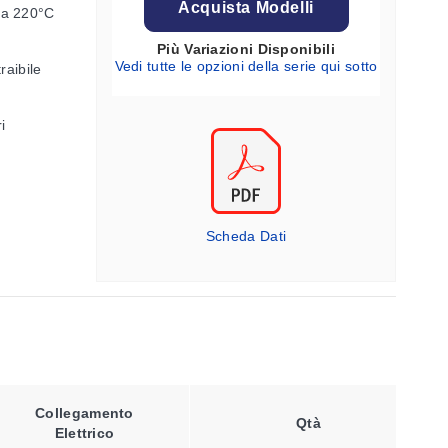
Acquista Modelli
 a 220°C
Più Variazioni Disponibili
Vedi tutte le opzioni della serie qui sotto
raibile
i
Scheda Dati
Di
Collegamento
Tipo Di
Qtà
Elettrico
Giunzione
S