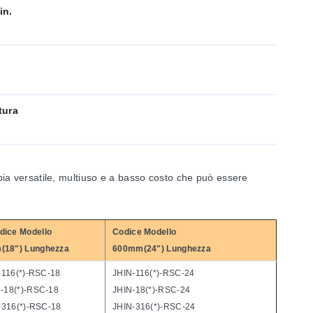
in.
tura
ia versatile, multiuso e a basso costo che può essere
dice Modello
Codice Modello
(18") Lunghezza
600mm(24") Lunghezza
-116(*)-RSC-18
JHIN-116(*)-RSC-24
-18(*)-RSC-18
JHIN-18(*)-RSC-24
-316(*)-RSC-18
JHIN-316(*)-RSC-24