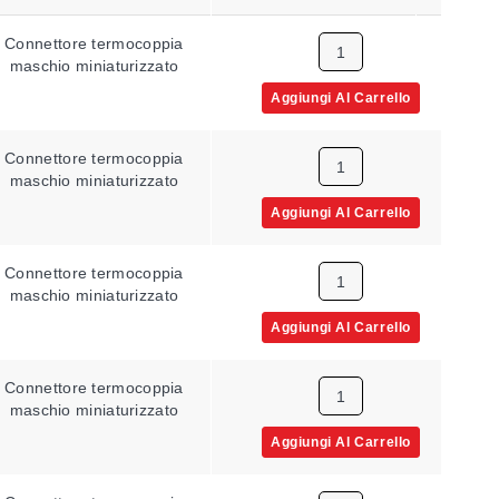
Connettore termocoppia
Con messa a terra
0.
maschio miniaturizzato
Aggiungi Al Carrello
Connettore termocoppia
Con messa a terra
0.
maschio miniaturizzato
Aggiungi Al Carrello
Connettore termocoppia
Esposto
0.
maschio miniaturizzato
Aggiungi Al Carrello
Connettore termocoppia
Con messa a terra
0.
maschio miniaturizzato
Aggiungi Al Carrello