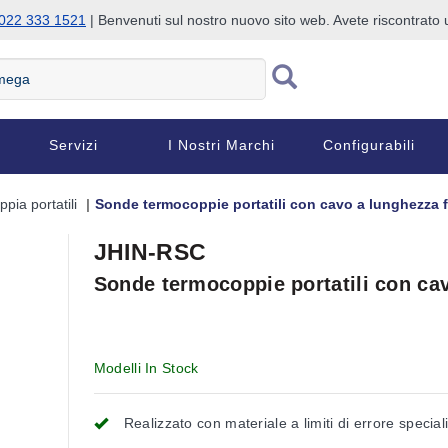
022 333 1521
| Benvenuti sul nostro nuovo sito web. Avete riscontrat
Servizi
I Nostri Marchi
Configurabili
pia portatili
Sonde termocoppie portatili con cavo a lunghezza fi
JHIN-RSC
Sonde termocoppie portatili con cavo
Clicca e tieni premuto per ingrandire
Modelli In Stock
Realizzato con materiale a limiti di errore special