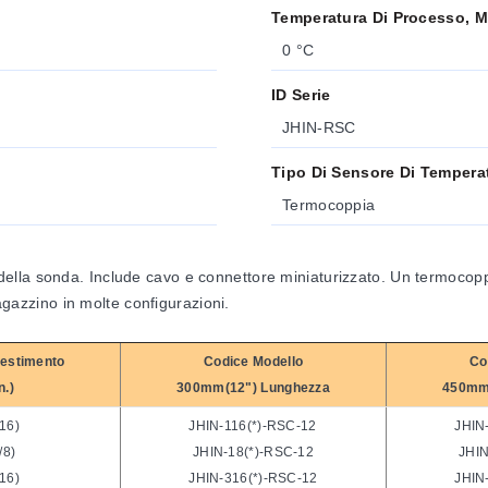
Temperatura Di Processo, M
0 °C
ID Serie
JHIN-RSC
Tipo Di Sensore Di Tempera
Termocoppia
lla sonda. Include cavo e connettore miniaturizzato. Un termocopp
magazzino in molte configurazioni.
vestimento
Codice Modello
Co
n.)
300mm(12") Lunghezza
450mm
/16)
JHIN-116(*)-RSC-12
JHIN
/8)
JHIN-18(*)-RSC-12
JHIN
/16)
JHIN-316(*)-RSC-12
JHIN