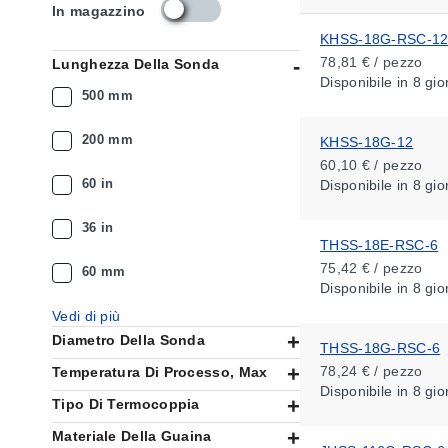
s
In magazzino
k
KHSS-18G-RSC-1
u
78,81 € / pezzo
Lunghezza Della Sonda
_
Disponibile
in 8 gio
a
500 mm
v
a
200 mm
KHSS-18G-12
i
60,10 € / pezzo
l
60 in
Disponibile
in 8 gio
a
b
i
36 in
THSS-18E-RSC-6
l
i
75,42 € / pezzo
60 mm
t
Disponibile
in 8 gio
y
Vedi di più
_
Diametro Della Sonda
i
THSS-18G-RSC-6
t
78,24 € / pezzo
Temperatura Di Processo, Max
Disponibile
in 8 gio
Tipo Di Termocoppia
Materiale Della Guaina