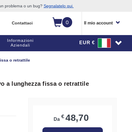
o un problema o un bug?
Segnalatelo qui.
0
Il mio account
Contattaci
Informazioni
EUR €
Aziendali
ssa o retrattile
 a lunghezza fissa o retrattile
48,70
€
Da
i