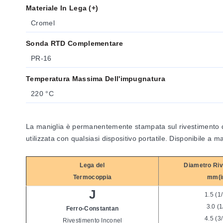
Materiale In Lega (+)
Cromel
Sonda RTD Complementare
PR-16
Temperatura Massima Dell'impugnatura
220 °C
La maniglia è permanentemente stampata sul rivestimento de
utilizzata con qualsiasi dispositivo portatile. Disponibile a 
Lega del
Diametro Ri
Termocoppia
mm(i
J
1.5 (1
3.0 (1
Ferro-Constantan
4.5 (3
Rivestimento Inconel