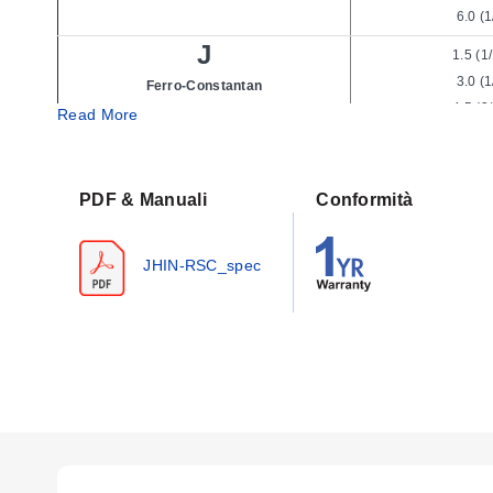
6.0 (1
J
1.5 (1
3.0 (1
Ferro-Constantan
4.5 (3
Rivestimento 304 SS
Read More
6.0 (1
K
1.5 (1
PDF & Manuali
Conformità
3.0 (1
CHROMEGA-ALOMEGA **
4.5 (3
Rivestimento Inconel
6.0 (1
JHIN-RSC_spec
K
1.5 (1
3.0 (1
CHROMEGA-ALOMEGA **
4.5 (3
Rivestimento 304 SS
6.0 (1
E
1.5 (1
3.0 (1
CHROMEGA-Constantan
4.5 (3
Rivestimento Inconel
6.0 (1