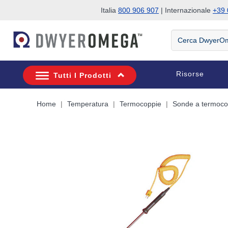
Italia
800 906 907
| Internazionale
+39 
Salta alla ricerca
Salta al contenuto principale
Salta alla navigazione
Cerca
DwyerOmega
Risorse
Tutti I Prodotti
Home
Temperatura
Termocoppie
Sonde a termocop