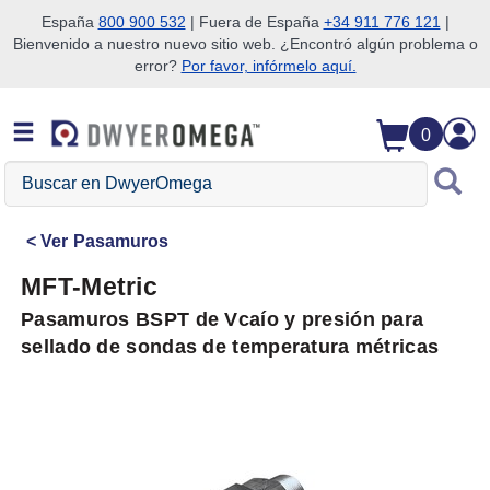
España
800 900 532
| Fuera de España
+34 911 776 121
|
Bienvenido a nuestro nuevo sitio web. ¿Encontró algún problema o
Saltar a la búsqueda
Saltar al contenido principal
Saltar a la navegación
error?
Por favor, infórmelo aquí.
0
Buscar
en
DwyerOmega
Ver
Pasamuros
MFT-Metric
Pasamuros BSPT de Vcaío y presión para
sellado de sondas de temperatura métricas