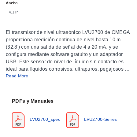
Ancho
4.1 in
El transmisor de nivel ultrasónico LVU2700 de OMEGA
proporciona medición continua de nivel hasta 10 m
(32,8') con una salida de señal de 4 a 20 mA, y se
configura mediante software gratuito y un adaptador
USB. Este sensor de nivel de líquido sin contacto es
ideal para líquidos corrosivos, ultrapuros, pegajosos o
Read More
sucios, y se selecciona ampliamente para aplicaciones
de almacenamiento a granel, tanque diario, estaciones
de bombeo y nivel en tanques de proceso.
PDFs y Manuales
Especificaciones
Rango
LVU2700_spec
LVU2700-Series
LVU2710:
10 cm a 3 m (4" a 9,8')
LVU2718:
20 cm a 5,5 m (8" a 18,0')
LVU2726:
20 cm a 8 m (8" a 24,6')