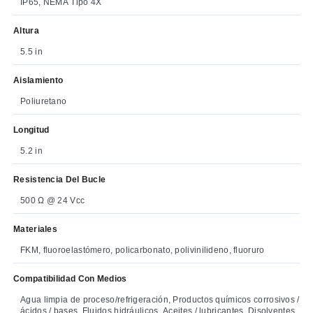
IP65, NEMA Tipo 4X
Altura
5.5 in
Aislamiento
Poliuretano
Longitud
5.2 in
Resistencia Del Bucle
500 Ω @ 24 Vcc
Materiales
FKM, fluoroelastómero, policarbonato, polivinilideno, fluoruro
Compatibilidad Con Medios
Agua limpia de proceso/refrigeración, Productos químicos corrosivos /
ácidos / bases, Fluidos hidráulicos, Aceites / lubricantes, Disolventes