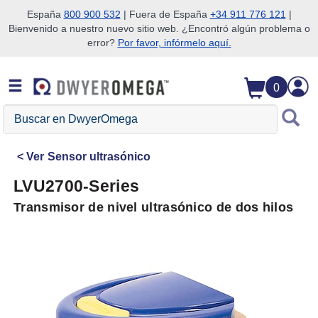
España
800 900 532
| Fuera de España
+34 911 776 121
|
Bienvenido a nuestro nuevo sitio web. ¿Encontró algún problema o
Saltar a la búsqueda
Saltar al contenido principal
Saltar a la navegación
error?
Por favor, infórmelo aquí.
0
Buscar
en
DwyerOmega
Ver
Sensor ultrasónico
LVU2700-Series
Transmisor de nivel ultrasónico de dos hilos