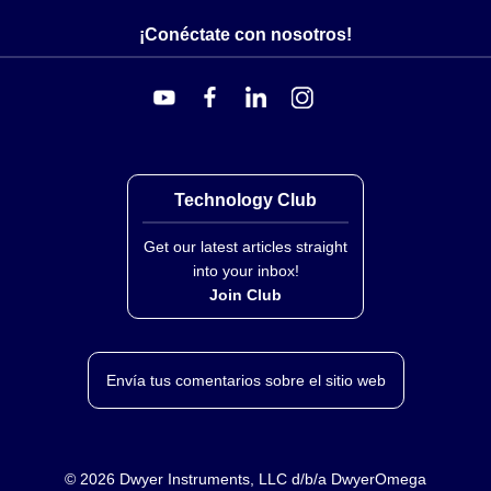
LVU2718/26/32:
2 NPT (opcional 2" G)
¡Conéctate con nosotros!
Junta de Montaje:
FKM
Clasificación:
Uso general
Technology Club
Get our latest articles straight
into your inbox!
Join Club
Envía tus comentarios sobre el sitio web
©
2026
Dwyer Instruments, LLC d/b/a DwyerOmega