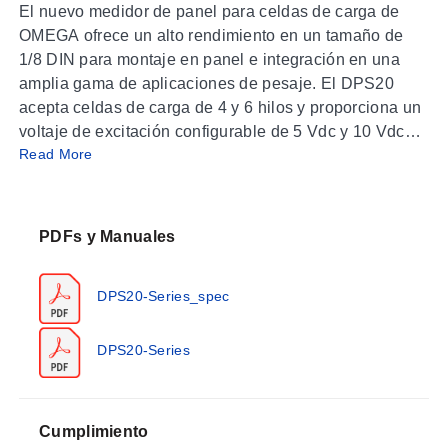
El nuevo medidor de panel para celdas de carga de
OMEGA ofrece un alto rendimiento en un tamaño de
1/8 DIN para montaje en panel e integración en una
amplia gama de aplicaciones de pesaje. El DPS20
acepta celdas de carga de 4 y 6 hilos y proporciona un
voltaje de excitación configurable de 5 Vdc y 10 Vdc
Read More
para alimentar la celda de carga. Dos opciones de
fuente de alimentación para potencia AC/DC alta y
baja permiten que esta unidad sea adecuada para uso
global.
PDFs y Manuales
Las opciones de relés, salida analógica y
DPS20-Series_spec
comunicaciones seriales Modbus® RTU proporcionan
capacidad de control y comunicación. Otras
características del medidor de celda de carga DPS20
DPS20-Series
incluyen escalado independiente de la señal de la
celda de carga y de las unidades de lectura,
prevención de taras falsas, alarmas de estabilidad y
Cumplimiento
terminal trasero con función configurable.