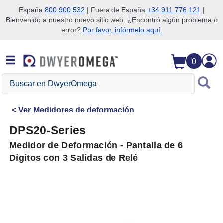
España
800 900 532
| Fuera de España
+34 911 776 121
|
Bienvenido a nuestro nuevo sitio web. ¿Encontró algún problema o
Saltar a la búsqueda
Saltar al contenido principal
Saltar a la navegación
error?
Por favor, infórmelo aquí.
0
Buscar
en
DwyerOmega
Ver
Medidores de deformación
DPS20-Series
Medidor de Deformación - Pantalla de 6
Dígitos con 3 Salidas de Relé