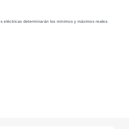
es eléctricas determinarán los mínimos y máximos reales.
máximo cuando se requiere aprobación UL y CSA