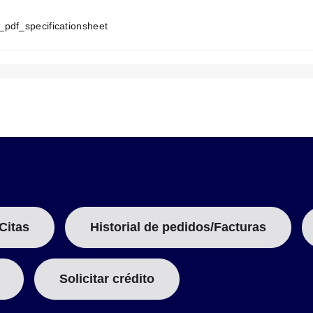
N
T
T
pdf_specificationsheet
A
rminación
B
:
/16") Más de 610 mm (24") ± 3,18 mm (1/8")
Longitud
Vatios
Densi
Pulg
Mm
Pulg
Watt/
Citas
Historial de pedidos/Facturas
1
152.4
6
100
5
1
1
571.5
22
⁄
525
6
2
Solicitar crédito
1
1
⁄
1016.0
40
750
5
4
1
1