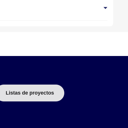
dad De Vatios
Terminación
2
2
cm
Watt/in
Listas de proyectos
32
L2
39
W1
31
R2