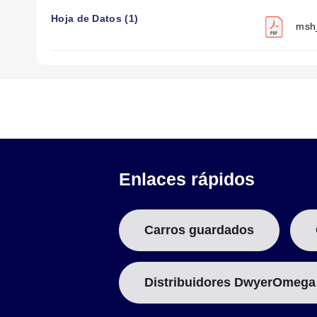
Opcional:
Acero inoxidable o aluminio
Hoja de Datos (1)
Grosor nominal:
4,76 mm (3/16")
msh_
Ancho mínimo:
15,88 mm (5/8"), puede variar según la te
Tolerancia de ancho:
± 0,79 mm (1/32")
Longitud máxima:
1829 mm (72")
Tolerancia de longitud:
Hasta 610 mm (24") ± 1,59 mm (1
Terminales de tornillo:
Tiras de 25,4 mm (1") de ancho:
rosca 8-32
Tiras de más de 25,4 mm (1") de ancho:
rosca 10-32
Enlaces rápidos
N.º De Modelo
Ancho
120V
240V
Mm
Carros guardados
MSH00001
MSH00002
25.4
—
MSH00003
25.4
Distribuidores DwyerOmega
—
MSH00004
31.8