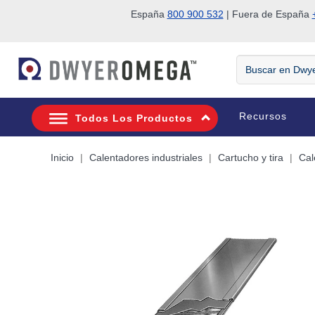
España
800 900 532
| Fuera de España
Saltar a la búsqueda
Saltar al contenido principal
Saltar a la navegación
Buscar
en
DwyerOmega
Recursos
Todos Los Productos
Inicio
Calentadores industriales
Cartucho y tira
Cal