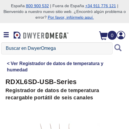
España
800 900 532
| Fuera de España
+34 911 776 121
|
Bienvenido a nuestro nuevo sitio web. ¿Encontró algún problema o
Saltar a la búsqueda
Saltar al contenido principal
Saltar a la navegación
error?
Por favor, infórmelo aquí.
0
Buscar
en
DwyerOmega
Ver
Registrador de datos de temperatura y
humedad
RDXL6SD-USB-Series
Registrador de datos de temperatura
recargable portátil de seis canales