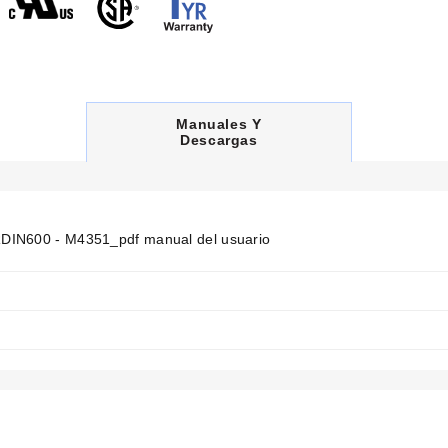
°F)
2 °F)
C
Manuales Y
U
Descargas
R
R
E
N
T
T
IN600 - M4351_pdf manual del usuario
A
B
: