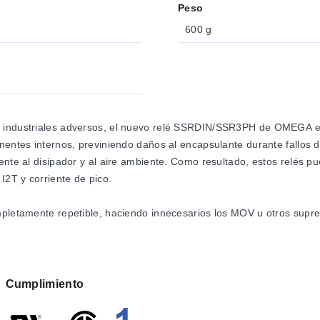
Peso
600 g
s industriales adversos, el nuevo relé SSRDIN/SSR3PH de OMEGA es
nentes internos, previniendo daños al encapsulante durante fallos de
iente al disipador y al aire ambiente. Como resultado, estos relés
I2T y corriente de pico.
mpletamente repetible, haciendo innecesarios los MOV u otros supres
io en los terminales de salida, en lugar de forzar la corriente de ca
iales e industriales, incluyendo reemplazo de relés de mercurio, eq
Cumplimiento
 esterilizadores, sistemas de control de temperatura, maquinaria d
 soldadura por ola y reflujo, sistemas de iluminación, controles d