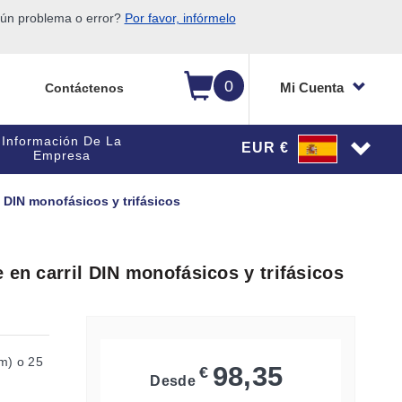
gún problema o error?
Por favor, infórmelo
0
Mi Cuenta
Contáctenos
Información De La
EUR €
Empresa
l DIN monofásicos y trifásicos
 en carril DIN monofásicos y trifásicos
m) o 25
98,35
€
Desde