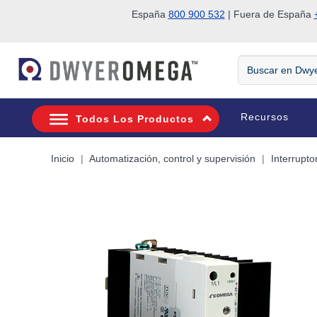
España
800 900 532
| Fuera de España
Saltar a la búsqueda
Saltar al contenido principal
Saltar a la navegación
Buscar
en
DwyerOmega
Recursos
Todos Los Productos
Inicio
Automatización, control y supervisión
Interrupto