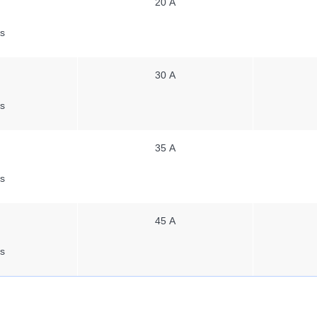
20 A
s
30 A
s
35 A
s
45 A
s