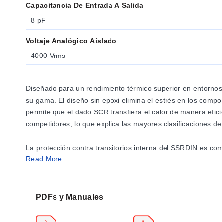
Capacitancia De Entrada A Salida
8 pF
Voltaje Analógico Aislado
4000 Vrms
Diseñado para un rendimiento térmico superior en entorno
su gama. El diseño sin epoxi elimina el estrés en los compo
permite que el dado SCR transfiera el calor de manera efic
competidores, lo que explica las mayores clasificaciones de 
La protección contra transitorios interna del SSRDIN es co
Read More
conduzca la corriente de carga cuando se detecta un transitor
produce degradación de la protección.
Estos relés son ideales para numerosas aplicaciones comerc
PDFs y Manuales
freidoras, equipos de dispensación, transportadores, etc.),
equipos de embalaje, equipos de clasificación, sistemas de