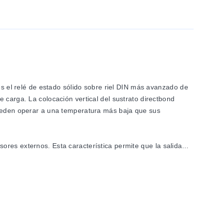
 el relé de estado sólido sobre riel DIN más avanzado de
 carga. La colocación vertical del sustrato directbond
 pueden operar a una temperatura más baja que sus
ores externos. Esta característica permite que la salida
rga a través del circuito de protección. Por lo tanto, no se
uipos profesionales de servicio de alimentos (hornos,
e extrusión/termoconformado de plástico, HVca y R, hornos,
e bombas, incubadoras, conmutación de motores y sistemas