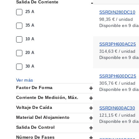
Salida De Corriente
25 A
SSRDIN280DC10
98,35 € / unidad
35 A
Disponible
en 9 día
10 A
SSR3PH600AC25
314,63 € / unidad
20 A
Disponible
en 9 día
30 A
SSR3PH600DC25
Ver más
305,76 € / unidad
Factor De Forma
Disponible
en 9 día
Corriente De Medición, Máx.
Voltaje De Caída
SSRDIN600AC30
121,15 € / unidad
Material Del Alojamiento
Disponible
en 9 día
Salida De Control
Número De Fases