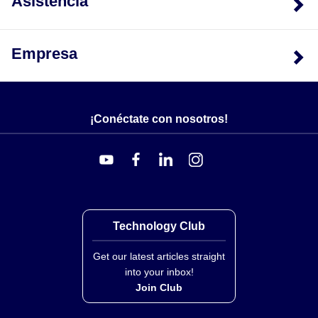
Asistencia
Compensación de error del sensor:
Sobre 2 puntos
(máximo 1% del rango)
Configuración de fábrica:
0 a 100°C/ rotura sensor
Empresa
>21 mA (escala alta)
Tiempo de respuesta:
Diámetro 3 mm (0.12') <3.5
segundos, diámetro 6 mm (0.24') <13 segundos
(prueba en agua según IEC751 - tiempo para alcanzar
¡Conéctate con nosotros!
el 63.2% del cambio instantáneo de temperatura)
Technology Club
Get our latest articles straight
into your inbox!
Join Club