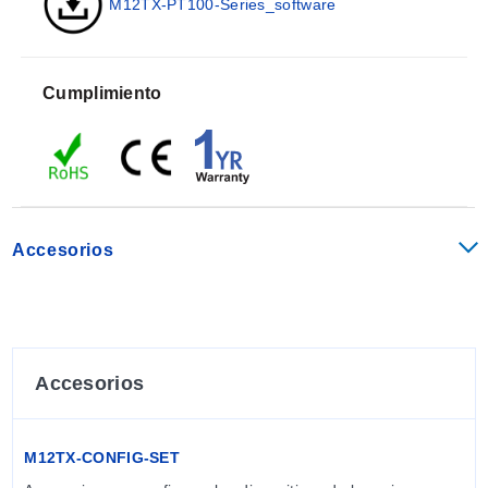
M12TX-PT100-Series_software
Rango:
-50 a 110°C (-58 a 248°F) Tmax, Electrónico:
80°C (176°F)
Monitorización de rotura del sensor:
Seleccionable:
Acción de escala alta (>21.0 mA) o
Cumplimiento
escala baja (<3.6 mA)
Cortocircuito del sensor:
Fijo a acción de escala baja
(<3.6 mA)
Salida:
4 a 20 mA
Configuración de fábrica:
4 a 20 mA = 0 a 100°C (32
a 212°F)
Accesorios
Carga admisible:
700 @ 24 Vdc [RLo= (Vsupply-
8,5)/0,020]
Tiempo de respuesta (90%):
<50 ms
Aislamiento entrada - salida:
No aislado
Alimentación:
8.5 a 32 Vdc (polaridad protegida)
Accesorios
Condiciones ambientales:
Temperatura:
-40 a 80°C (-40 a 176°F) (para cuerpo
plástico)
M12TX-CONFIG-SET
Humedad relativa:
0 a 100%