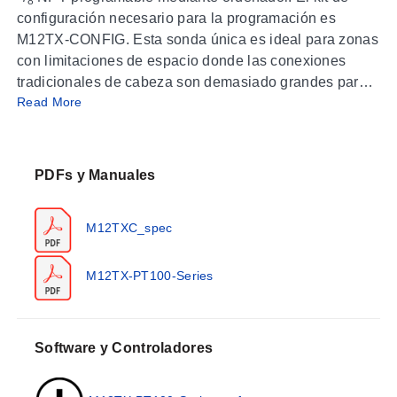
8
configuración necesario para la programación es
M12TX-CONFIG. Esta sonda única es ideal para zonas
con limitaciones de espacio donde las conexiones
tradicionales de cabeza son demasiado grandes para
Read More
encajar. El diseño de rosca M12 ofrece una conexión
industrial segura.
Especificaciones
PDFs y Manuales
Cuerpo:
Acero inoxidable AISI 316L
Longitud de la sonda:
13 y 24 mm (0.51 y 0.94')
M12TXC_spec
Diámetro:
3 mm (0.12')
Tipo de sonda:
Termopozo acero inoxidable AISI 316L
1
Conexión al proceso:
Rosca macho
/
NPT o rosca
M12TX-PT100-Series
8
1
G
/
8
Conexión:
M12x1 macho conforme a VDE0627
(conexión de salida)
Software y Controladores
Sensor:
RTD PT100 clase A hasta 300°C conforme a
IEC751