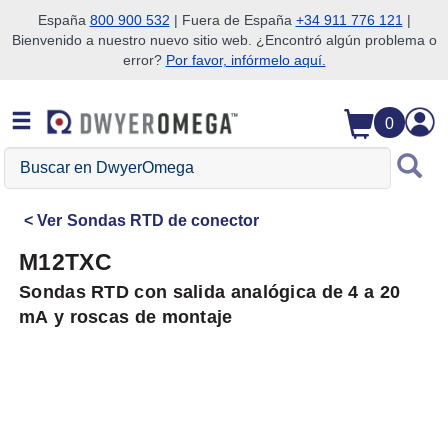
España
800 900 532
| Fuera de España
+34 911 776 121
|
Bienvenido a nuestro nuevo sitio web. ¿Encontró algún problema o
Saltar a la búsqueda
Saltar al contenido principal
Saltar a la navegación
error?
Por favor, infórmelo aquí.
0
Buscar
en
DwyerOmega
Ver
Sondas RTD de conector
M12TXC
Sondas RTD con salida analógica de 4 a 20
mA y roscas de montaje