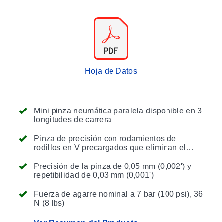
Hoja de Datos
Mini pinza neumática paralela disponible en 3
longitudes de carrera
Pinza de precisión con rodamientos de
rodillos en V precargados que eliminan el
juego lateral, lo que resulta en una excelente
posicionamiento de la pieza
Precisión de la pinza de 0,05 mm (0,002') y
repetibilidad de 0,03 mm (0,001')
Fuerza de agarre nominal a 7 bar (100 psi), 36
N (8 lbs)