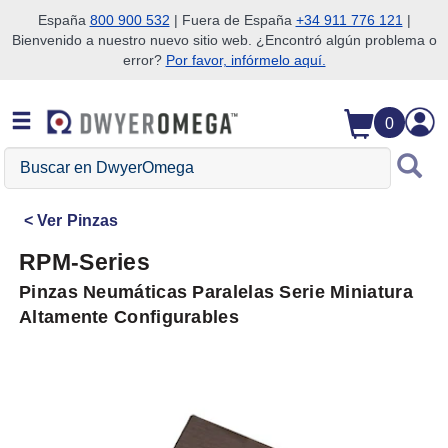
España
800 900 532
| Fuera de España
+34 911 776 121
|
Bienvenido a nuestro nuevo sitio web. ¿Encontró algún problema o
Saltar a la búsqueda
Saltar al contenido principal
Saltar a la navegación
error?
Por favor, infórmelo aquí.
0
Buscar
en
DwyerOmega
Ver
Pinzas
RPM-Series
Pinzas Neumáticas Paralelas Serie Miniatura
Altamente Configurables