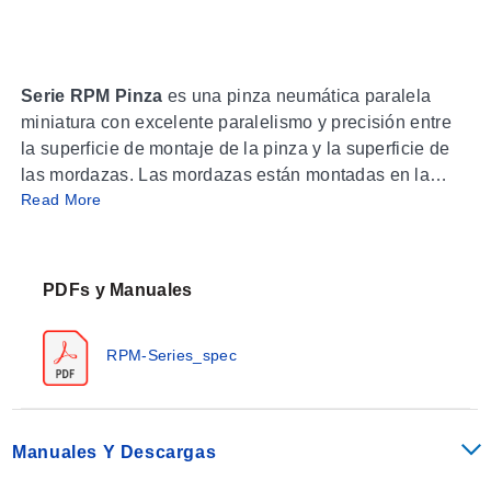
Serie RPM Pinza
es una pinza neumática paralela
miniatura con excelente paralelismo y precisión entre
la superficie de montaje de la pinza y la superficie de
las mordazas. Las mordazas están montadas en la
Read More
parte frontal y están soportadas con rodamientos de
rodillos 'Dual-V' para proporcionar un movimiento de
baja fricción y están precargadas para un soporte
maximaimo y juego lateral cero. Las pinzas neumáticas
PDFs y Manuales
RPM están montadas en la parte superior y tienen
puertos de aire en el lateral o en la parte superior para
RPM-Series_spec
montaje en colector, manteniendo la línea de aire
alejada del área de la pinza. Estas pinzas están
disponibles en longitudes de carrera desde 3,2 hasta
6,3 mm (0,13 a 0,25') con una fuerza de pinza de 36 N
Manuales Y Descargas
(8 lbs).