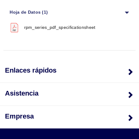
Los componentes neumáticos de movimiento lineal son
Hoja de Datos (1)
cilindros de doble efecto que requieren un suministro
de aire seco con filtración a 40 micrones o mejor. Para
rpm_series_pdf_specificationsheet
un mejor control de los componentes neumáticos, se
deben instalar válvulas de control de flujo (regulación
de salida) para regular la velocidad del dispositivo.
ESPECIFICACIONES
Especificaciones Neumáticas
Enlaces rápidos
Rango de presión de funcionamiento:
3 a 7 bar
(40 a 100 psi)
Tipo de cilindro:
Doble efecto
Asistencia
Sellos dinámicos:
Buna-N lubricada internamente
Válvula requerida para operar:
4 vías, 2 posiciones
Requisitos de calidad del aire
Empresa
Filtración de aire:
40 micrones o mejor
Lubricación del aire:
No necesaria*
Humedad del aire:
Bajo contenido de humedad