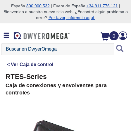
España
800 900 532
| Fuera de España
+34 911 776 121
|
Bienvenido a nuestro nuevo sitio web. ¿Encontró algún problema o
Saltar a la búsqueda
Saltar al contenido principal
Saltar a la navegación
error?
Por favor, infórmelo aquí.
0
Buscar
en
DwyerOmega
Ver
Caja de control
RTES-Series
Caja de conexiones y envolventes para
controles