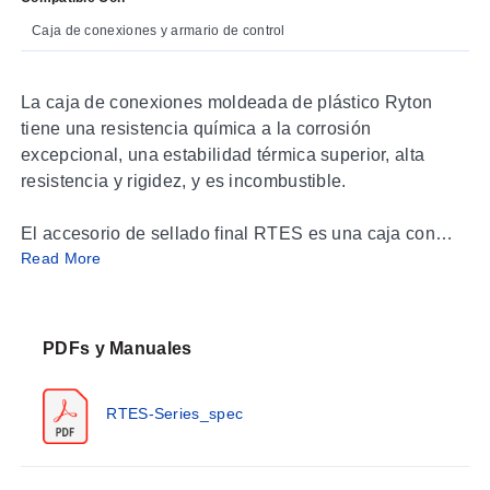
Caja de conexiones y armario de control
La caja de conexiones moldeada de plástico Ryton
tiene una resistencia química a la corrosión
excepcional, una estabilidad térmica superior, alta
resistencia y rigidez, y es incombustible.
El accesorio de sellado final RTES es una caja con
Read More
clasificación NEMA 4X diseñada para terminar todos
los cables calentadores OMEGALUX. Este modelo
proporciona una entrada de cable impermeable para un
cable, soporte para la caja y una caja impermeable
PDFs y Manuales
resistente a la corrosión. El accesorio tiene dos
superficies de montaje curvas diferentes. Un lado tiene
RTES-Series_spec
una superficie curva con radio de 11/2 pulgadas que
proporciona un soporte estable en tuberías con un
diámetro de tres pulgadas o más. El otro lado tiene una