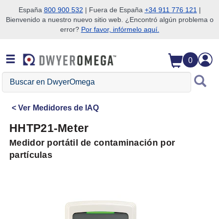
España
800 900 532
| Fuera de España
+34 911 776 121
|
Bienvenido a nuestro nuevo sitio web. ¿Encontró algún problema o
Saltar a la búsqueda
Saltar al contenido principal
Saltar a la navegación
error?
Por favor, infórmelo aquí.
0
Buscar
en
DwyerOmega
Ver
Medidores de IAQ
HHTP21-Meter
Medidor portátil de contaminación por
partículas