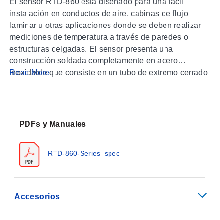
El sensor RTD-860 está diseñado para una fácil
instalación en conductos de aire, cabinas de flujo
laminar u otras aplicaciones donde se deben realizar
mediciones de temperatura a través de paredes o
estructuras delgadas. El sensor presenta una
construcción soldada completamente en acero
inoxidable que consiste en un tubo de extremo cerrado
Read More
y una placa de montaje. El sensor RTD de platino está
alojado en la punta del tubo de 1/8" de diámetro para
una respuesta rápida. La placa de montaje de 1" de
diámetro tiene dos (2) orificios de 0,15" de diámetro
PDFs y Manuales
para un montaje conveniente, y el sensor se suministra
con 1 metro (40") de aislamiento PFA &
RTD-860-Series_spec
Accesorios