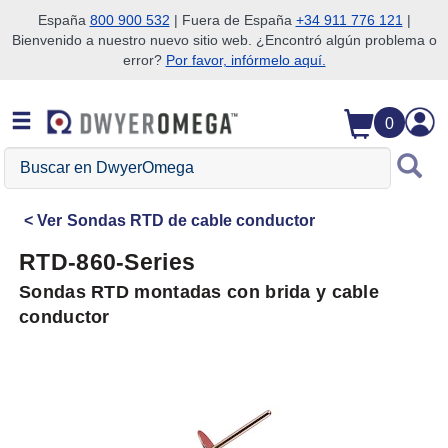
España
800 900 532
| Fuera de España
+34 911 776 121
|
Bienvenido a nuestro nuevo sitio web. ¿Encontró algún problema o
Saltar a la búsqueda
Saltar al contenido principal
Saltar a la navegación
error?
Por favor, infórmelo aquí.
0
Buscar
en
DwyerOmega
Ver
Sondas RTD de cable conductor
RTD-860-Series
Sondas RTD montadas con brida y cable
conductor