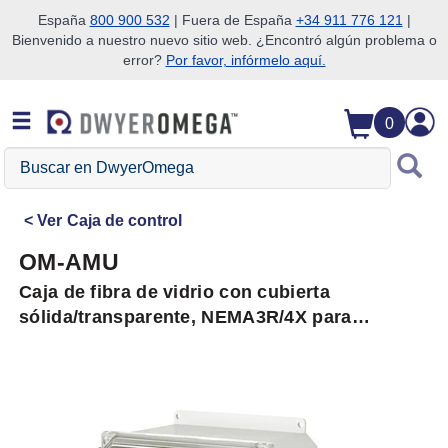
España
800 900 532
| Fuera de España
+34 911 776 121
|
Bienvenido a nuestro nuevo sitio web. ¿Encontró algún problema o
Saltar a la búsqueda
Saltar al contenido principal
Saltar a la navegación
error?
Por favor, infórmelo aquí.
0
Buscar
en
DwyerOmega
Ver
Caja de control
OM-AMU
Caja de fibra de vidrio con cubierta
sólida/transparente, NEMA3R/4X para
interior/exterior