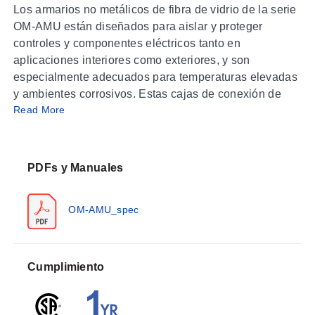
Los armarios no metálicos de fibra de vidrio de la serie
OM-AMU están diseñados para aislar y proteger
controles y componentes eléctricos tanto en
aplicaciones interiores como exteriores, y son
especialmente adecuados para temperaturas elevadas
y ambientes corrosivos. Estas cajas de conexión de
Read More
tamaño JIC de fibra de vidrio con certificación NEMA
3R y NEMA 4X (IP66) cuentan con tapas elevadas con
diversas opciones de cierre que permiten proporcionar
el nivel de seguridad o facilidad de acceso necesario
PDFs y Manuales
para cada aplicación. Los armarios eléctricos de la
serie OM-AMU tienen bisagras moldeadas con
OM-AMU_spec
pasadores de bisagra extraíbles de acero inoxidable.
Construcción
Formulación de poliéster reforzado con fibra de vidrio
Cumplimiento
Junta de lengüeta y ranura, sello de neopreno de
célula cerrada diseñado para clasificación NEMA
Tipo 4X