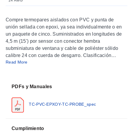
24 AWG
Compre termopares aislados con PVC y punta de
unión sellada con epoxi, ya sea individualmente o en
un paquete de cinco. Suministrados en longitudes de
4,5 m (15') por sensor con conector hembra
subminiatura de ventana y cable de poliéster sólido
calibre 24 con cuerda de desgarro. Clasificación
Read More
maximaima de temperatura de 105 (221°F). Cables
pelados disponibles a $40/paquete de 5 o como
termopares individuales, añada -SE al final del número
de pieza, como se muestra a continuación.
PDFs y Manuales
Consulte las tablas de Precisión y Código de Colores de
TC-PVC-EPXOY-TC-PROBE_spec
Termopares
Cumplimiento