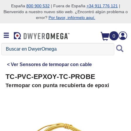
España
800 900 532
| Fuera de España
+34 911 776 121
|
Bienvenido a nuestro nuevo sitio web. ¿Encontró algún problema o
Saltar a la búsqueda
Saltar al contenido principal
Saltar a la navegación
error?
Por favor, infórmelo aquí.
0
Buscar
en
DwyerOmega
Ver
Sensores de termopar con cable
TC-PVC-EPXOY-TC-PROBE
Termopar con punta recubierta de epoxi