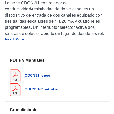
La serie CDCN-91 controlador de
conductividad/resistividad de doble canal es un
dispositivo de entrada de dos canales equipado con
tres salidas escalables de 4 a 20 mA y cuatro relés
programables. Un interruptor selector activa dos
salidas de colector abierto en lugar de dos de los relés
Read More
para una versatilidad extraordinaria de salida. La
entrada dual y la capacidad avanzada de control, que
incluyen el rechazo porcentual, cálculos de diferencia y
proporción, junto con los sensores de conductividad de
PDFs y Manuales
la serie CDCE-91 que se indican a continuación,
forman el sistema perfecto de medición y control para
CDCN91_spec
aplicaciones de tratamiento de agua y más. Están
disponibles dos versiones: una acepta voltaje de línea
AC, la otra bajo voltaje DC para alimentación. La
CDCN91-Controller
disposición del teclado de cuatro botones con un
diseño de software intuitivo es fácil de usar, y la
integridad NEMA-4X/IP65 del panel frontal puede
Cumplimiento
extenderse a todo el recinto mediante el uso del kit