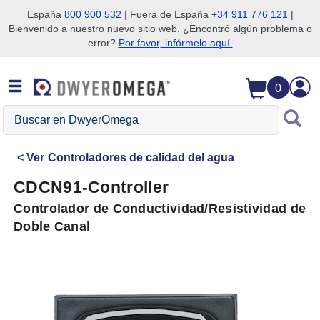
España
800 900 532
| Fuera de España
+34 911 776 121
|
Bienvenido a nuestro nuevo sitio web. ¿Encontró algún problema o
Saltar a la búsqueda
Saltar al contenido principal
Saltar a la navegación
error?
Por favor, infórmelo aquí.
0
Buscar
en
DwyerOmega
Ver
Controladores de calidad del agua
CDCN91-Controller
Controlador de Conductividad/Resistividad de
Doble Canal