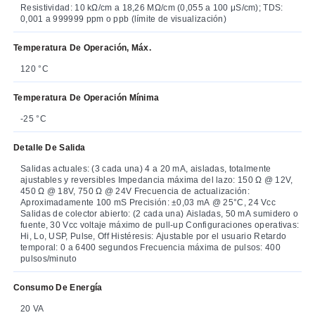
Resistividad: 10 kΩ/cm a 18,26 MΩ/cm (0,055 a 100 μS/cm); TDS:
0,001 a 999999 ppm o ppb (límite de visualización)
Temperatura De Operación, Máx.
120 °C
Temperatura De Operación Mínima
-25 °C
Detalle De Salida
Salidas actuales: (3 cada una) 4 a 20 mA, aisladas, totalmente
ajustables y reversibles Impedancia máxima del lazo: 150 Ω @ 12V,
450 Ω @ 18V, 750 Ω @ 24V Frecuencia de actualización:
Aproximadamente 100 mS Precisión: ±0,03 mA @ 25°C, 24 Vcc
Salidas de colector abierto: (2 cada una) Aisladas, 50 mA sumidero o
fuente, 30 Vcc voltaje máximo de pull-up Configuraciones operativas:
Hi, Lo, USP, Pulse, Off Histéresis: Ajustable por el usuario Retardo
temporal: 0 a 6400 segundos Frecuencia máxima de pulsos: 400
pulsos/minuto
Consumo De Energía
20 VA