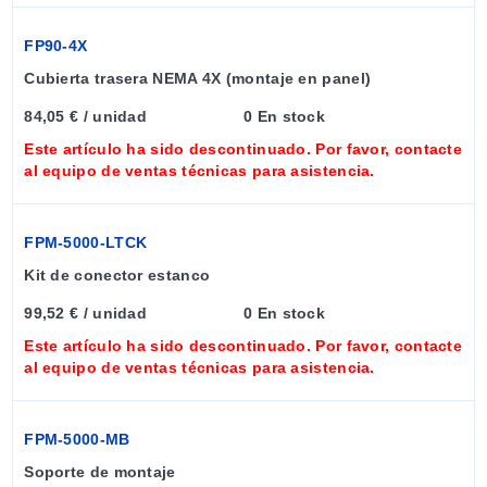
Calificaciones máximas de voltaje:
5A @ 30 Vdc o
5A @ 250 Vac
FP90-4X
Recinto:
Cubierta trasera NEMA 4X (montaje en panel)
Clasificación:
NEMA-4X/IP65 frontal y trasero con kit
opcional de cubierta trasera NEMA-4X
84,05 € / unidad
0 En stock
Materiales:
Carcasa: PBT Ventana: policarbonato
Este artículo ha sido descontinuado. Por favor, contacte
recubierto de poliuretano Teclado: goma de silicona
al equipo de ventas técnicas para asistencia.
sellada de 4 teclas
Peso:
CDCN-91AC: Aproximadamente 581 g (20.5 oz)
FPM-5000-LTCK
CDCN-91: Aproximadamente 544 g (19.2 oz)
Kit de conector estanco
Por favor, descargue las especificaciones
99,52 € / unidad
0 En stock
completas del producto para información técnica
Este artículo ha sido descontinuado. Por favor, contacte
adicional y una lista completa de todos los modelos
al equipo de ventas técnicas para asistencia.
disponibles.
Consulte CDCE-90-001, CDCE-90-01, CDCE-90-1,
CDCE-90-10, CDCE-90-20 para una lista completa
FPM-5000-MB
de celdas de conductividad disponibles.
Soporte de montaje