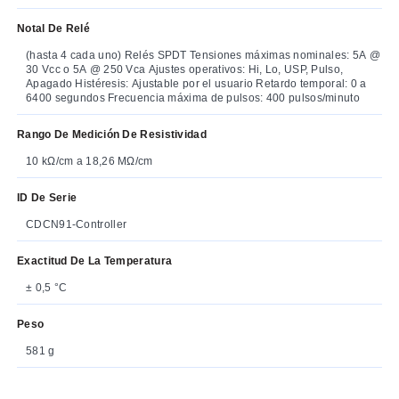
Notal De Relé
(hasta 4 cada uno) Relés SPDT Tensiones máximas nominales: 5A @
30 Vcc o 5A @ 250 Vca Ajustes operativos: Hi, Lo, USP, Pulso,
Apagado Histéresis: Ajustable por el usuario Retardo temporal: 0 a
6400 segundos Frecuencia máxima de pulsos: 400 pulsos/minuto
Rango De Medición De Resistividad
10 kΩ/cm a 18,26 MΩ/cm
ID De Serie
CDCN91-Controller
Exactitud De La Temperatura
± 0,5 °C
Peso
581 g