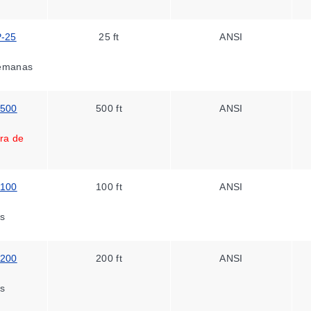
-25
25 ft
ANSI
emanas
-500
500 ft
ANSI
d
ra de
-100
100 ft
ANSI
s
-200
200 ft
ANSI
s