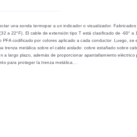
ar una sonda termopar a un indicador o visualizador. Fabricados c
 (32 a 22°F). El cable de extensión tipo T está clasificado de -60° 
o PFA codificado por colores aplicado a cada conductor. Luego, se 
una trenza metálica sobre el cable aislado: cobre estañado sobre ca
sión a largo plazo, además de proporcionar apantallamiento eléctrico
to para proteger la trenza metálica.
añado
Calibración
Tamaño nominal 
J
5.08 x 7.41
Hierro-
4.75 x 6.73
Constantán
4.82 x 6.86
4.06 x 5.53
4.09 x 5.59
4.01 x 5.13