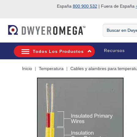
España
800 900 532
| Fuera de España
Saltar a la búsqueda
Saltar al contenido principal
Saltar a la navegación
Buscar
en
DwyerOmega
Recursos
Todos Los Productos
Inicio
Temperatura
Cables y alambres para temperat