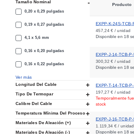
Tamaño Nominal
Producto
0,20 x 0,29 pulgadas
EXPP-K-24S-TCB-
0,19 x 0,27 pulgadas
457,24 € / unidad
Disponible
en 18 s
4,1 x 5,6 mm
0,16 x 0,20 pulgadas
EXPP-J-14-TCB-P-
300,32 € / unidad
0,16 x 0,22 pulgadas
Disponible
en 18 s
Ver más
Longitud Del Cable
EXPP-T-14-TCB-P-
197,27 € / unidad
Tipo De Termopar
Temporalmente fue
Calibre Del Cable
stock
Temperatura Mínima Del Proceso
EXPP-J-16-TCB-P-
Materiales De Aleación (+)
1.119,34 € / unidad
Disponible
en 18 s
Materiales De Aleación (-)