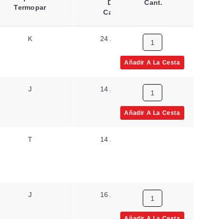
Del
Cant.
De
Termopar
Cable
Cable
K
24 AWG
Trenzado
Añadir A La Cesta
J
14 AWG
Sólido
Añadir A La Cesta
T
14 AWG
Sólido
J
16 AWG
Sólido
Añadir A La Cesta