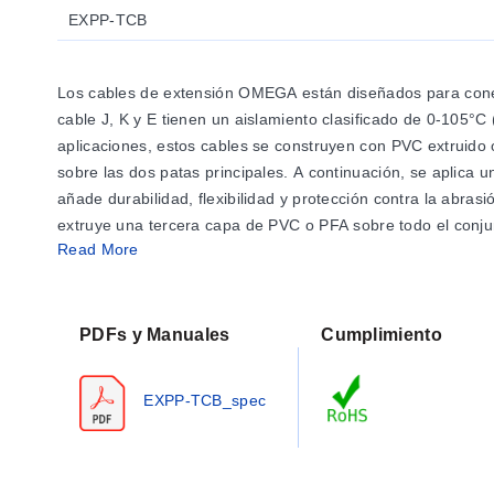
EXPP-TCB
Los cables de extensión OMEGA están diseñados para conect
cable J, K y E tienen un aislamiento clasificado de 0-105°C
aplicaciones, estos cables se construyen con PVC extruido 
sobre las dos patas principales. A continuación, se aplica 
añade durabilidad, flexibilidad y protección contra la abra
extruye una tercera capa de PVC o PFA sobre todo el conjun
Read More
Cable recubierto de polivinilo con trenza de cobre est
Número de modelo
PDFs y Manuales
Cumplimiento
EXPP-J-14-TCB-P
EXPP-J-16-TCB-P
EXPP-TCB_spec
EXPP-J-16S-TCB-P
EXPP-J-20-TCB-P
EXPP-J-20S-TCB-P
EXPP-J-24S-TCB-P