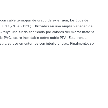
on cable termopar de grado de extensión, los tipos de
a 100°C (-76 a 212°F). Utilizados en una amplia variedad de
extruye una funda codificada por colores del mismo material
ble PVC, acero inoxidable sobre cable PFA. Esta trenza
 para su uso en entornos con interferencias. Finalmente, se
(mm)
N.º AWG
14 Sólido
16 Sólido
16 Trenzado
20 Sólido
20 Trenzado
24 Trenzado