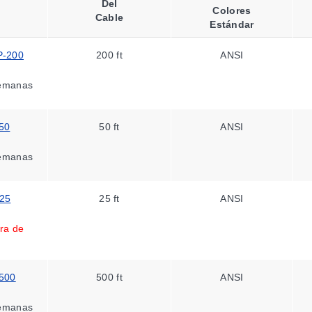
Del
Colores
Cable
Estándar
P-200
200 ft
ANSI
emanas
50
50 ft
ANSI
emanas
25
25 ft
ANSI
ra de
500
500 ft
ANSI
emanas