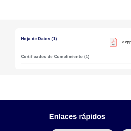
EXPP-T-14-TCB-P
EXPP-T-16-TCB-P
EXPP-T-20-TCB-P
EXPP-T-20S-TCB-P
Hoja de Datos (1)
EXPP-K-14-TCB-P
expp
EXPP-K-16-TCB-P
EXPP-K-16S-TCB-P
Certificados de Cumplimiento (1)
EXPP-K-20-TCB-P
EXPP-K-20S-TCB-P
EXPP-K-24S-TCB-P
EXPP-E-16-TCB-P
EXPP-E-20-TCB-P
EXPP-E-24S-TCB-P
Enlaces rápidos