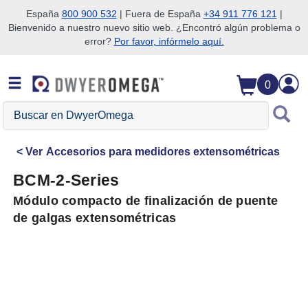
España
800 900 532
| Fuera de España
+34 911 776 121
|
Bienvenido a nuestro nuevo sitio web. ¿Encontró algún problema o
Saltar a la búsqueda
Saltar al contenido principal
Saltar a la navegación
error?
Por favor, infórmelo aquí.
0
Buscar
en
DwyerOmega
Ver
Accesorios para medidores extensométricas
BCM-2-Series
Módulo compacto de finalización de puente
de galgas extensométricas