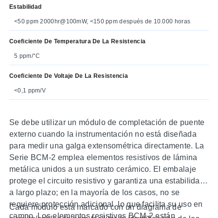
Estabilidad
<50 ppm 2000hr@100mW, <150 ppm después de 10.000 horas
Coeficiente De Temperatura De La Resistencia
5 ppm/°C
Coeficiente De Voltaje De La Resistencia
<0,1 ppm/V
Se debe utilizar un módulo de completación de puente
externo cuando la instrumentación no está diseñada
para medir una galga extensométrica directamente. La
Serie BCM-2 emplea elementos resistivos de lámina
metálica unidos a un sustrato cerámico. El embalaje
protege el circuito resistivo y garantiza una estabilidad
a largo plazo; en la mayoría de los casos, no se
requiere protección adicional, lo que facilita su uso en
Cada módulo está marcado con un diagrama de
campo. Los elementos resistivos BCM-2 están