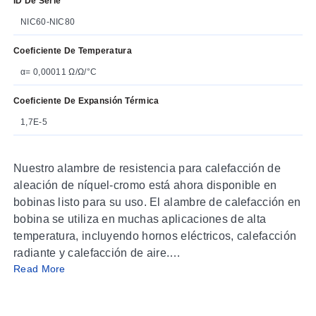
ID De Serie
NIC60-NIC80
Coeficiente De Temperatura
α= 0,00011 Ω/Ω/°C
Coeficiente De Expansión Térmica
1,7E-5
Nuestro alambre de resistencia para calefacción de
aleación de níquel-cromo está ahora disponible en
bobinas listo para su uso. El alambre de calefacción en
bobina se utiliza en muchas aplicaciones de alta
temperatura, incluyendo hornos eléctricos, calefacción
radiante y calefacción de aire.
Read More
NIC80 es una aleación de 80% níquel y 20% cromo y
representa el estándar más alto en materiales para su