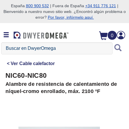
España
800 900 532
| Fuera de España
+34 911 776 121
|
Bienvenido a nuestro nuevo sitio web. ¿Encontró algún problema o
Saltar a la búsqueda
Saltar al contenido principal
Saltar a la navegación
error?
Por favor, infórmelo aquí.
0
Buscar
en
DwyerOmega
Ver
Cable calefactor
NIC60-NIC80
Alambre de resistencia de calentamiento de
níquel-cromo enrollado, máx. 2100 °F