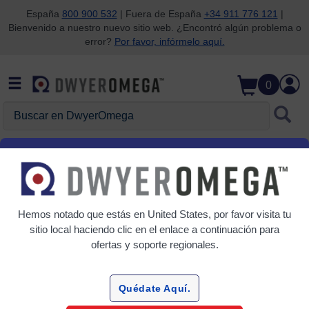
España
800 900 532
| Fuera de España
+34 911 776 121
|
Bienvenido a nuestro nuevo sitio web. ¿Encontró algún problema o
Saltar a la búsqueda
Saltar al contenido principal
Saltar a la navegación
error?
Por favor, infórmelo aquí.
0
Buscar en DwyerOmega
Inicio
Automatización, control y supervisión
Movimiento y posición
Sensores de proximidad
Hemos notado que estás en
United States
, por favor visita tu
Cuadrícula
Tabla
sitio local haciendo clic en el enlace a continuación para
ofertas y soporte regionales.
Ordenar
Por:
Quédate Aquí.
Refinar