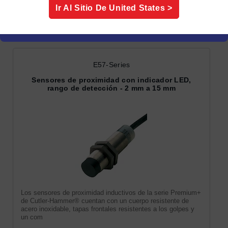
Ir Al Sitio De
United States
>
Sensores de proximidad
E57-Series
Sensores de proximidad con indicador LED,
rango de detección - 2 mm a 15 mm
Los sensores de proximidad inductivos de la serie Premium+
de Cutler-Hammer® cuentan con un cuerpo resistente de
acero inoxidable, tapas frontales resistentes a los golpes y
un com