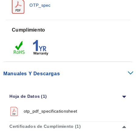
incluidos termopares apantallados, termistores y RTD.
OTP_spec
Especialmente útil para continuar los cables de
pantalla del termopar a través de tomas de panel.
Soporta temperaturas ambiente de hasta 220°C
Cumplimiento
(425°F). Construcción de alto impacto.
Manuales Y Descargas
Hoja de Datos (1)
otp_pdf_specificationsheet
Certificados de Cumplimiento (1)