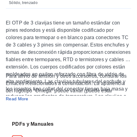
Sólido, trenzado
El OTP de 3 clavijas tiene un tamaño estándar con
pines redondos y está disponible codificado por
colores para termopar o en blanco para conectores TC
de 3 cables y 3 pines sin compensar. Estos enchufes y
tomas de desconexión rápida proporcionan conexiones
fiables entre termopares, RTD o termistores y cables de
extensión. Los cuerpos codificados por colores están
moldeados en nailon reforzado con fibra de vidrio de
Para alivio de tensión y otros accesorios, consulte los
alto rendimiento. Las clavijas tubulares del enchufe y
Enlaces Relacionados a continuación. La apariencia
los insertos tipo collet del conector tienen baja masa y
del logotipo “Omega” puede variar (puede estar
reducen los gradientes de temperatura. Las clavijas e
estampado o moldeado en el conector).
Read More
insertos negativos son más grandes que los positivos
para asegurar la polaridad correcta al conectar. Esta es
una característica estándar en todos los conectores
PDFs y Manuales
OMEGA. Recomendado para la mayoría de
aplicaciones que requieren circuitos de tres cables,