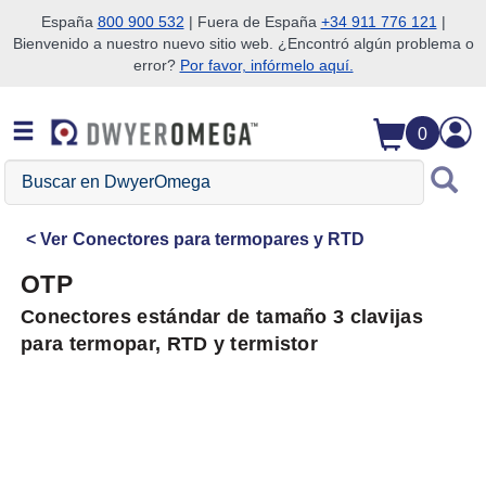
España
800 900 532
| Fuera de España
+34 911 776 121
|
Bienvenido a nuestro nuevo sitio web. ¿Encontró algún problema o
Saltar a la búsqueda
Saltar al contenido principal
Saltar a la navegación
error?
Por favor, infórmelo aquí.
0
Buscar
en
DwyerOmega
Ver
Conectores para termopares y RTD
OTP
Conectores estándar de tamaño 3 clavijas
para termopar, RTD y termistor