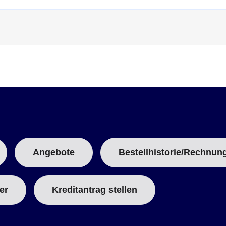
T
T
A
B
:
Angebote
Bestellhistorie/Rechnun
er
Kreditantrag stellen