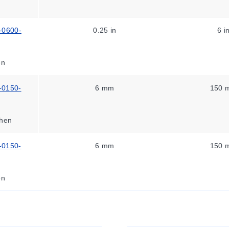
-0600-
0.25 in
6 i
en
-0150-
6 mm
150 
hen
-0150-
6 mm
150 
en