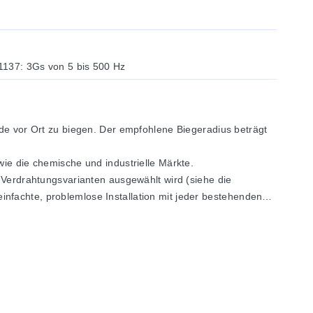
1137: 3Gs von 5 bis 500 Hz
nde vor Ort zu biegen. Der empfohlene Biegeradius beträgt
wie die chemische und industrielle Märkte.
Verdrahtungsvarianten ausgewählt wird (siehe die
nfachte, problemlose Installation mit jeder bestehenden
o wie er ist mit nahezu jeder verfügbaren Mess- oder
der Patchkabel kombiniert wird.