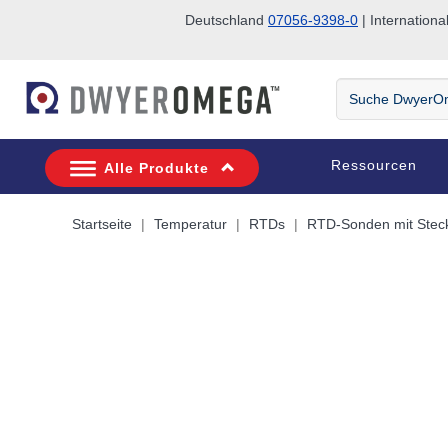
Deutschland
07056-9398-0
| Internatio
Zum Suchen überspringen
Zum Hauptinhalt überspringen
Zur Navigation überspringen
Suche
DwyerOmega
Ressourcen
Alle Produkte
Startseite
Temperatur
RTDs
RTD-Sonden mit Stec