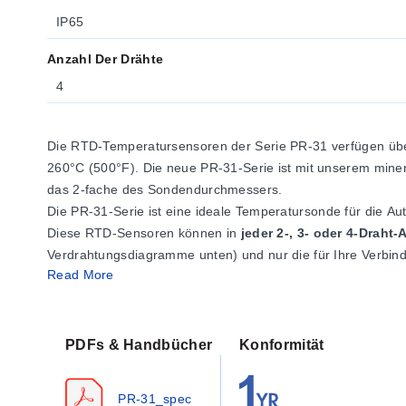
IP65
Anzahl Der Drähte
4
Die RTD-Temperatursensoren der Serie PR-31 verfügen üb
260°C (500°F). Die neue PR-31-Serie ist mit unserem minera
das 2-fache des Sondendurchmessers.
Die PR-31-Serie ist eine ideale Temperatursonde für die Au
Diese RTD-Sensoren können in
jeder 2-, 3- oder 4-Drah
Verdrahtungsdiagramme unten) und nur die für Ihre Verbind
Read More
Anwendung. Außerdem kann der Sensor der PR-31-Serie fü
Steuerungsausrüstung verbunden werden kann
, wenn e
PDFs & Handbücher
Konformität
PR-31_spec