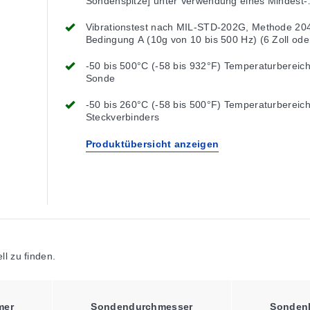
Sondenspitze] unter Verwendung eines Mindest-
Biegeradius von 2x dem Sondendurchmesser
Vibrationstest nach MIL-STD-202G, Methode 20
Bedingung A (10g von 10 bis 500 Hz) (6 Zoll ode
kürzere Länge)
-50 bis 500°C (-58 bis 932°F) Temperaturbereich
Sonde
-50 bis 260°C (-58 bis 500°F) Temperaturbereic
Steckverbinders
Produktübersicht anzeigen
l zu finden.
mer
Sondendurchmesser
Sonden