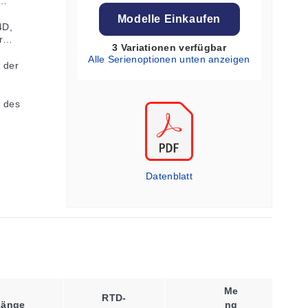
Modelle Einkaufen
4D,
r
3 Variationen verfügbar
Alle Serienoptionen unten anzeigen
 der
h des
Datenblatt
Option
Me
RTD-
länge
Für
Ng