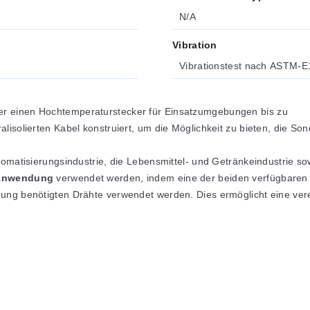
N/A
Vibration
Vibrationstest nach ASTM-E
er einen Hochtemperaturstecker für Einsatzumgebungen bis zu
lisolierten Kabel konstruiert, um die Möglichkeit zu bieten, die So
tomatisierungsindustrie, die Lebensmittel- und Getränkeindustrie so
t-Anwendung
verwendet werden, indem eine der beiden verfügbaren 
ung benötigten Drähte verwendet werden. Dies ermöglicht eine verei
r eine Vielzahl von Ersatzanwendungen verwendet werden, da er
s
r mit einem 4-poligen weiblichen M12-Stecker-Verlängerungskabel o