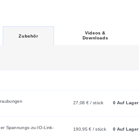
Videos &
C
Zubehör
Downloads
U
R
R
raubungen
27,08 € / stück
0 Auf Lager
E
er Spannungs-zu-IO-Link-
N
190,95 € / stück
0 Auf Lager