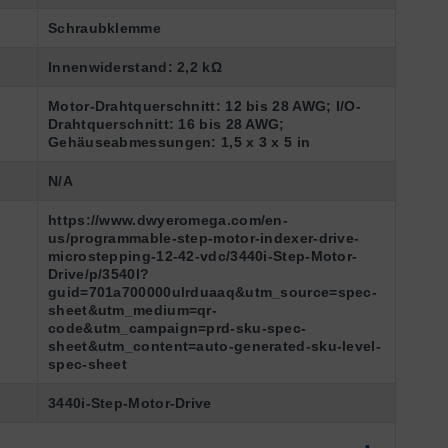
Schraubklemme
Innenwiderstand: 2,2 kΩ
d
Motor-Drahtquerschnitt: 12 bis 28 AWG; I/O-
Drahtquerschnitt: 16 bis 28 AWG;
Gehäuseabmessungen: 1,5 x 3 x 5 in
N/A
https://www.dwyeromega.com/en-
us/programmable-step-motor-indexer-drive-
microstepping-12-42-vdc/3440i-Step-Motor-
Drive/p/3540I?
guid=701a700000ulrduaaq&utm_source=spec-
sheet&utm_medium=qr-
code&utm_campaign=prd-sku-spec-
sheet&utm_content=auto-generated-sku-level-
spec-sheet
3440i-Step-Motor-Drive