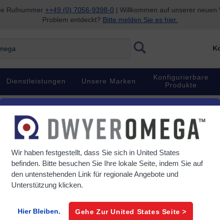
nale Rufnummer
++49 (0) 7056-9398-0
| Willkommen auf unserer neuen W
Problem entdeckt?
Bitte melden Sie es hier.
Ko
Konfigurierbare
Dienstleistungen
Unsere Marken
Produkte
Bewegung und Position
Schrittmotorantrieb
Programmierbarer Sch
Dieser Artikel ist eingestellt.
Wir haben festgestellt, dass Sie sich in
United States
Bitte kontaktieren Sie das tech
befinden. Bitte besuchen Sie Ihre lokale Seite, indem Sie auf
den untenstehenden Link für regionale Angebote und
Artikel#
3540I
Unterstützung klicken.
Hier Bleiben.
Gehe Zur
United States
Seite >