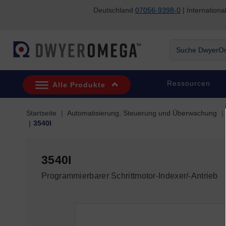
Deutschland
07056-9398-0
| Internatio
Zum Suchen überspringen
Zum Hauptinhalt überspringen
Zur Navigation überspringen
Suche
DwyerOmega
Ressourcen
Alle Produkte
Startseite
Automatisierung, Steuerung und Überwachung
3540I
3540I
Programmierbarer Schrittmotor-Indexer/-Antrieb