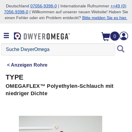
Deutschland
07056-9398-0
| Internationale Rufnummer
++49 (0)
7056-9398-0
| Willkommen auf unserer neuen Website! Haben Sie
Zum Suchen überspringen
Zum Hauptinhalt überspringen
Zur Navigation überspringen
einen Fehler oder ein Problem entdeckt?
Bitte melden Sie es hier.
0
Suche
DwyerOmega
Anzeigen
Rohre
TYPE
OMEGAFLEX™ Polyethylen-Schlauch mit
niedriger Dichte