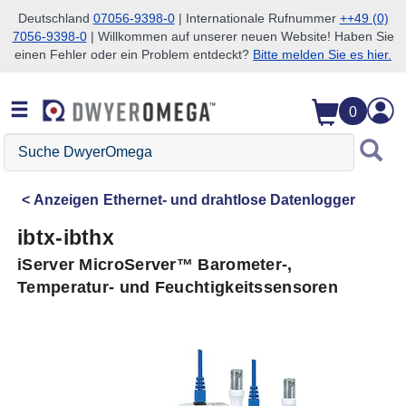
Deutschland
07056-9398-0
| Internationale Rufnummer
++49 (0)
7056-9398-0
| Willkommen auf unserer neuen Website! Haben Sie
Zum Suchen überspringen
Zum Hauptinhalt überspringen
Zur Navigation überspringen
einen Fehler oder ein Problem entdeckt?
Bitte melden Sie es hier.
0
Suche
DwyerOmega
Anzeigen
Ethernet- und drahtlose Datenlogger
ibtx-ibthx
iServer MicroServer™ Barometer-,
Temperatur- und Feuchtigkeitssensoren