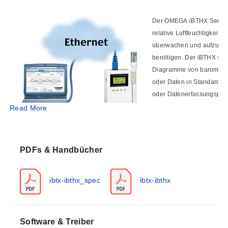
Der OMEGA iBTHX Sender e
relative Luftfeuchtigkeit 
überwachen und aufzuzei
benötigen. Der iBTHX stel
Diagramme von barometris
oder Daten in Standarddat
oder Datenerfassungspro
können.
Read More
Das auf der Webseite ange
Diagramm über LAN oder In
PDFs & Handbücher
nötig, Zeit und Geld in da
Diagrammerstellung zu in
ibtx-ibthx_spec
ibtx-ibthx
Anpassbare Diagramme
Software & Treiber
Die Diagrammskalen sind während der Anze