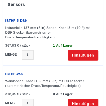
E-Mail-Alarme
Sensors
Alle OMEGA iBT(H)X-Modelle, die in einem LAN mit
Internetverbindung betrieben werden, können einen
IBTHP-5-DB9
Alarm auslösen, der per E-Mail an einen Benutzer oder
Industrielle 137 mm (5 in) Sonde, Kabel 3 m (10 ft) mit 
eine Verteilerliste weltweit gesendet wird,
DB9-Stecker (barometrischer 
einschließlich Textnachrichten an Mobiltelefone und
Druck/Temperatur/Feuchtigkeit)
PDAs.
367,83 € / stück
1 Auf Lager
Typische Anwendungen
MENGE
Hinzufügen
Der OMEGA iBTHX eignet sich hervorragend zur
Überwachung von Temperatur und Luftfeuchtigkeit in
IBTHP-W-6
Anwendungen wie Reinräumen, Computerzimmern,
Wandsonde, Kabel 152 mm (6 in) mit DB9-Stecker 
HLK-Systemen,
(barometrischer Druck/Temperatur/Feuchtigkeit)
pharmazeutischer/lebensmittelverarbeitender und -
lagerung, Krankenhäusern, Laboren, Halbleiterlaboren,
318,35 € / stück
0 Auf Lager
Elektronikmontage, Lagerhaltung, Museen, Fertigung,
MENGE
Hinzufügen
Gewächshäusern und Tierställen.