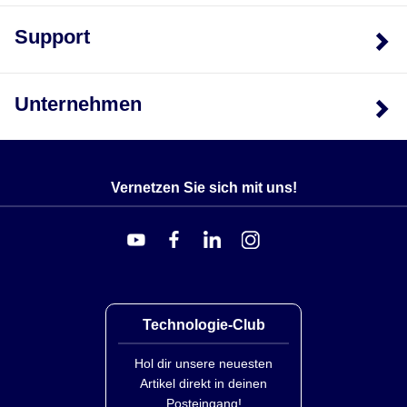
Batterie-Backup
Der iBTX-SD wird mit einem universellen 100 bis 240
Support
Vac Netzadapter geliefert. Eine Standard 9-Volt-
Alkalibatterie (ebenfalls enthalten) ermöglicht es dem
Gerät, Daten bis zu 2 Tage ohne externe
Unternehmen
Netzstromversorgung zu protokollieren. Ein Ausfall im
Ethernet-Netzwerk unterbricht die Datenaufzeichnung
nicht.
Vernetzen Sie sich mit uns!
Verbindung zu Web-CAM oder IP-Kamera
Wenn Sie eine Meldung über einen Alarmzustand
erhalten, können Sie schnell auf den Link klicken, um
die tatsächliche Szene über das Internet anzusehen.
Abmessungen: mm (in)
Technologie-Club
Hol dir unsere neuesten
Artikel direkt in deinen
Posteingang!