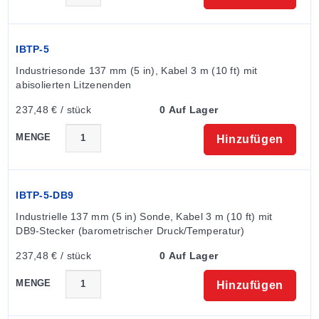
NEU: iBTX-SD mit SD-Flash-Speicher und LCD-
Anzeige
IBTP-5
Industriesonde 137 mm (5 in), Kabel 3 m (10 ft) mit 
Der OMEGA iBTX-SD mit LCD-Anzeige fügt der
abisolierten Litzenenden
hintergrundbeleuchteten lokalen Anzeige von
237,48 € / stück
0 Auf Lager
Temperatur und barometrischem Druck mehrere
wertvolle Funktionen hinzu.
MENGE
Hinzufügen
SD-Flash-Speicherkarte
Der iBTX-SD wird mit einer herausnehmbaren SD-
IBTP-5-DB9
Flash-Speicherkarte geliefert, die bis zu Jahre an
Messwerten im Zehn-Sekunden-Intervall speichern
Industrielle 137 mm (5 in) Sonde, Kabel 3 m (10 ft) mit 
DB9-Stecker (barometrischer Druck/Temperatur)
kann.
237,48 € / stück
0 Auf Lager
Aufzeichnung auf SD-Flash-Karten
MENGE
Die Daten werden auf weit verbreiteten SD (Secure
Hinzufügen
Digital) Flash-Karten gespeichert. Das Format ist eine
einfache „.txt“-Textdatei, die leicht in