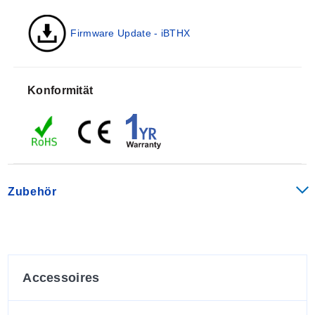
eine Minute, eine Stunde, einen Tag, eine 
Firmware Update - iBTHX
Temperatur und Luftfeuchtigkeit können üb
oder innerhalb eines beliebigen engen Bere
Druck kann in Hektopascal (hPa), Millimet
Konformität
angezeigt werden.
Anzeige und Diagramm-Messungen
Der iBTHX Sender wird komplett mit einer Sonde für
barometrischen Druck, Temperatur und Luftfeuchtigkeit
Zubehör
zur Messung an einem einzelnen Ort geliefert.
OMEGA bietet eine Auswahl an Industriesonden in 5"
Länge sowie eine Stabsonde für
Umgebungsanwendungen im Innenbereich.
Accessoires
Ausgezeichnete Technologie