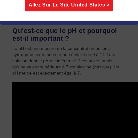
Allez Sur Le Site
United States
>
surveiller et de contrôler les processus chimiques
critiques nécessaires à ces différentes applications.
Qu'est-ce que le pH et pourquoi
est-il important ?
Le pH est une mesure de la concentration en ions
hydrogène, exprimée sur une échelle de 0 à 14. Une
solution dont le pH est inférieur à 7 est acide, tandis
qu'une valeur supérieure à 7 est alcaline (basique). Un
pH neutre est exactement égal à 7.