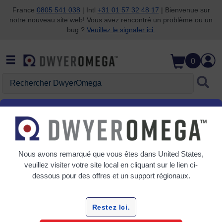
France
0805 541 038
| Intl
+31 01 57 32 48 17
| Bienvenue sur
notre nouveau site web! Vous avez rencontré un problème ou un
Passer à la recherche
Passer au contenu principal
Passer à la navigation
bug ?
Veuillez le signaler ici.
0
Rechercher DwyerOmega
Accueil
Automatisation, contrôle et surveillance
Dispositifs de contrôle et de surveillance de processus
Contrôleurs PID
Nous avons remarqué que vous êtes dans
United States
,
veuillez visiter votre site local en cliquant sur le lien ci-
Grille
Tableau
dessous pour des offres et un support régionaux.
Trier
Par:
Restez Ici.