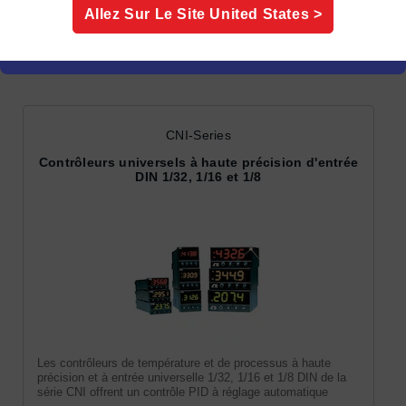
Affiner
Allez Sur Le Site
United States
>
Contrôleurs PID
CNI-Series
Contrôleurs universels à haute précision d'entrée
DIN 1/32, 1/16 et 1/8
Les contrôleurs de température et de processus à haute
précision et à entrée universelle 1/32, 1/16 et 1/8 DIN de la
série CNI offrent un contrôle PID à réglage automatique