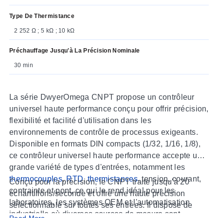
Type De Thermistance
2 252 Ω ; 5 kΩ ; 10 kΩ
Préchauffage Jusqu'à La Précision Nominale
30 min
La série DwyerOmega CNPT propose un contrôleur
universel haute performance conçu pour offrir précision,
flexibilité et facilité d'utilisation dans les
environnements de contrôle de processus exigeants.
Disponible en formats DIN compacts (1/32, 1/16, 1/8),
ce contrôleur universel haute performance accepte une
grande variété de types d'entrées, notamment les
thermocouples
,
RTD
,
thermistances
, tension, courant,
Conçu pour la précision, le CNPT traite jusqu'à 20
contrainte et pont, ce qui le rend idéal pour les
échantillons/seconde et offre une haute précision
laboratoires, les systèmes OEM et l'automatisation
sélectionnable sur toutes ses entrées. Il dispose de
industrielle où diverses sources de mesure sont
multiples sorties programmables (alarmes, relais,
Read More