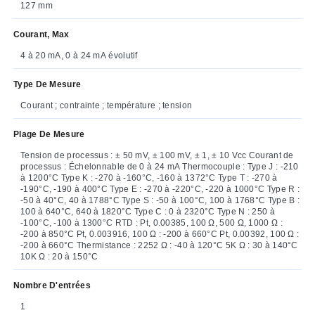
127 mm
Courant, Max
4 à 20 mA, 0 à 24 mA évolutif
Type De Mesure
Courant ; contrainte ; température ; tension
Plage De Mesure
Tension de processus : ± 50 mV, ± 100 mV, ± 1, ± 10 Vcc Courant de
processus : Échelonnable de 0 à 24 mA Thermocouple : Type J : -210
à 1200°C Type K : -270 à -160°C, -160 à 1372°C Type T : -270 à
-190°C, -190 à 400°C Type E : -270 à -220°C, -220 à 1000°C Type R :
-50 à 40°C, 40 à 1788°C Type S : -50 à 100°C, 100 à 1768°C Type B :
100 à 640°C, 640 à 1820°C Type C : 0 à 2320°C Type N : 250 à
-100°C, -100 à 1300°C RTD : Pt, 0.00385, 100 Ω, 500 Ω, 1000 Ω :
-200 à 850°C Pt, 0.003916, 100 Ω : -200 à 660°C Pt, 0.00392, 100 Ω :
-200 à 660°C Thermistance : 2252 Ω : -40 à 120°C 5K Ω : 30 à 140°C
10K Ω : 20 à 150°C
Nombre D'entrées
1