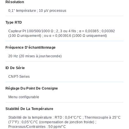
Résolution
0,1° température ; 10 µV processus
Type RTD
Capteur Pt 100/500/1000 Ω ; 2, 3 ou 4 fils ; α = 0,00385 ; 0,00392
(100 Ω uniquement) ; ou α = 0,003916 (1000 Ω uniquement)
Fréquence D'échantillonnage
20 Hz (20 mises à jour/seconde)
ID De Série
CNPT-Series
Réglage Du Point De Consigne
Menu configurable
Stabilité De La Température
Stabilité de la température : RTD : 0,04°C/°C ; Thermocouple à 25°C
(77°F) : 0,05°C/°C (compensation de jonction froide) ;
Processus/Contraintes : 50 ppm/°C