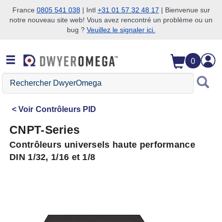
France
0805 541 038
| Intl
+31 01 57 32 48 17
| Bienvenue sur
notre nouveau site web! Vous avez rencontré un problème ou un
Passer à la recherche
Passer au contenu principal
Passer à la navigation
bug ?
Veuillez le signaler ici.
0
Rechercher
DwyerOmega
Voir
Contrôleurs PID
CNPT-Series
Contrôleurs universels haute performance
DIN 1/32, 1/16 et 1/8