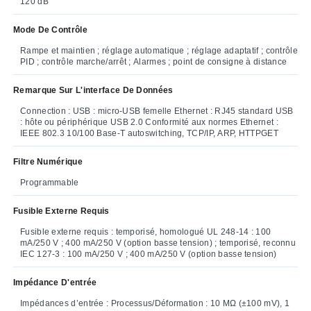
120 dB
Mode De Contrôle
Rampe et maintien ; réglage automatique ; réglage adaptatif ; contrôle
PID ; contrôle marche/arrêt ; Alarmes ; point de consigne à distance
Remarque Sur L'interface De Données
Connection : USB : micro-USB femelle Ethernet : RJ45 standard USB
: hôte ou périphérique USB 2.0 Conformité aux normes Ethernet :
IEEE 802.3 10/100 Base-T autoswitching, TCP/IP, ARP, HTTPGET
Filtre Numérique
Programmable
Fusible Externe Requis
Fusible externe requis : temporisé, homologué UL 248-14 : 100
mA/250 V ; 400 mA/250 V (option basse tension) ; temporisé, reconnu
IEC 127-3 : 100 mA/250 V ; 400 mA/250 V (option basse tension)
Impédance D'entrée
Impédances d’entrée : Processus/Déformation : 10 MΩ (±100 mV), 1