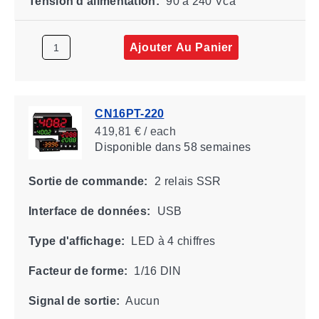
Tension d'alimentation:
90 à 240 Vca
Ajouter Au Panier
CN16PT-220
419,81 € / each
Disponible
dans 58 semaines
Sortie de commande:
2 relais SSR
Interface de données:
USB
Type d'affichage:
LED à 4 chiffres
Facteur de forme:
1/16 DIN
Signal de sortie:
Aucun