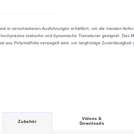
d in verschiedenen Ausführungen erhältlich, um die meisten Anfo
ür hochpräzise statische und dynamische Transducer geeignet. Das Me
al aus Polyimidfolie versiegelt wird, um langfristige Zuverlässigkeit
Videos &
C
Zubehör
Downloads