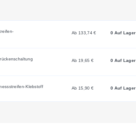
U
R
eifen-
Ab 133,74 €
0 Auf Lager
R
rückenschaltung
E
Ab 19,65 €
0 Auf Lager
N
essstreifen-Klebstoff
Ab 15,90 €
0 Auf Lager
T
T
A