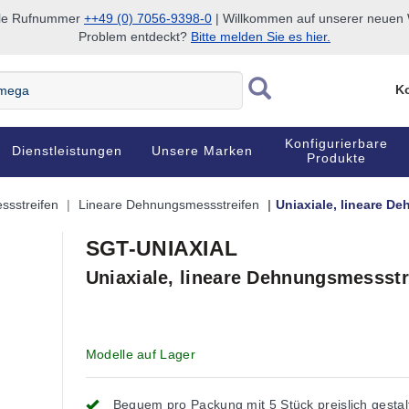
nale Rufnummer
++49 (0) 7056-9398-0
| Willkommen auf unserer neuen W
Problem entdeckt?
Bitte melden Sie es hier.
Ko
Konfigurierbare
Dienstleistungen
Unsere Marken
Produkte
sstreifen
Lineare Dehnungsmessstreifen
Uniaxiale, lineare D
SGT-UNIAXIAL
Uniaxiale, lineare Dehnungsmessstr
Modelle auf Lager
Bequem pro Packung mit 5 Stück preislich gestal