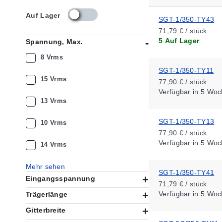
s
Auf Lager
SGT-1/350-TY43
k
71,79 € / stück
u
5 Auf Lager
Spannung, Max.
_
a
8 Vrms
v
SGT-1/350-TY11
a
15 Vrms
77,90 € / stück
i
Verfügbar
in 5 Woc
l
13 Vrms
a
b
SGT-1/350-TY13
i
10 Vrms
l
77,90 € / stück
i
Verfügbar
in 5 Woc
14 Vrms
t
y
Mehr sehen
_
SGT-1/350-TY41
Eingangsspannung
d
71,79 € / stück
e
Verfügbar
in 5 Woc
Trägerlänge
Gitterbreite