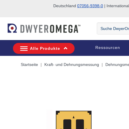
Deutschland
07056-9398-0
| Internatio
Zum Suchen überspringen
Zum Hauptinhalt überspringen
Zur Navigation überspringen
Suche
DwyerOmega
Ressourcen
Alle Produkte
Startseite
Kraft- und Dehnungsmessung
Dehnungsmes