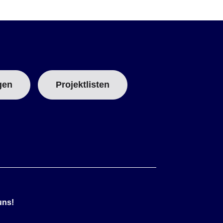
gen
Projektlisten
uns!