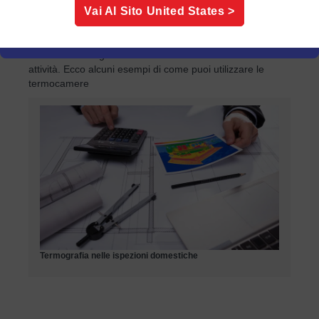
Vai Al Sito
United States
>
L'uso delle termocamere a fini di ispezione è chiamato
ispezione termografica. Le ispezioni termografiche
rivelano una grande varietà di informazioni che ti aiutano
a ricavare dettagli cruciali sulla tua casa o sulla tua
attività. Ecco alcuni esempi di come puoi utilizzare le
termocamere
Termografia nelle ispezioni domestiche