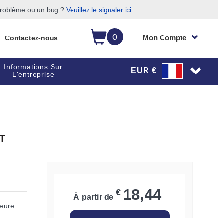
 problème ou un bug ?
Veuillez le signaler ici.
0
Mon Compte
Contactez-nous
Informations Sur
EUR €
L'entreprise
 T
18,44
€
À partir de
ieure