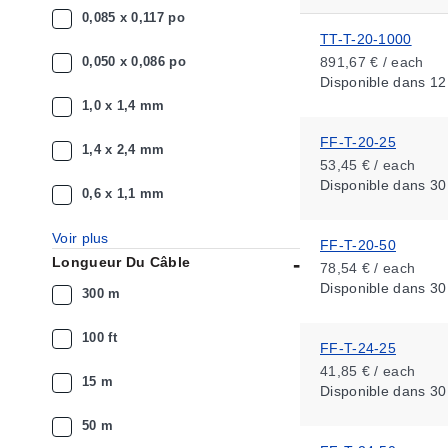
0,085 x 0,117 po
TT-T-20-1000
0,050 x 0,086 po
891,67 € / each
Disponible
dans 12
1,0 x 1,4 mm
FF-T-20-25
1,4 x 2,4 mm
53,45 € / each
Disponible
dans 30
0,6 x 1,1 mm
Voir plus
FF-T-20-50
Longueur Du Câble
78,54 € / each
Disponible
dans 30
300 m
100 ft
FF-T-24-25
41,85 € / each
15 m
Disponible
dans 30
50 m