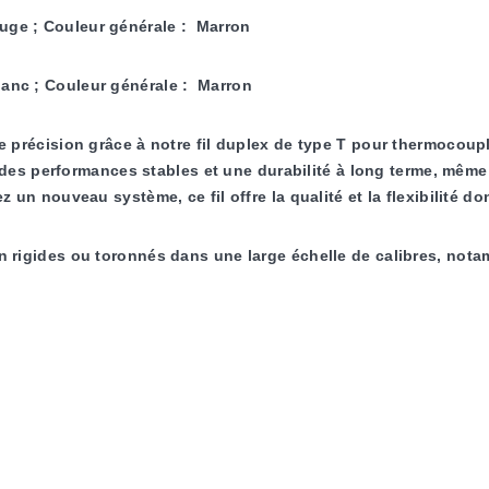
Rouge ; Couleur générale : Marron
Blanc ; Couleur générale : Marron
 précision grâce à notre fil duplex de type T pour thermocoup
e des performances stables et une durabilité à long terme, même 
 un nouveau système, ce fil offre la qualité et la flexibilité 
n rigides ou toronnés dans une large échelle de calibres, n
ondre à vos exigences en matière de température et d'environne
nominales allant jusqu'à 500 °F (260 °C). Chaque fil est codé 
dard et SLE (Special Limits of Error), afin de répondre à vos b
sieurs décennies d'expertise, notre fil duplex de qualité ther