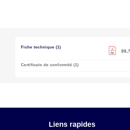
Découvrez tous nos codes de couleurs de fils
ICI
Vous avez besoin de comparer différents types de fils
Fiche technique (1)
gg_t
Certificats de conformité (1)
Liens rapides