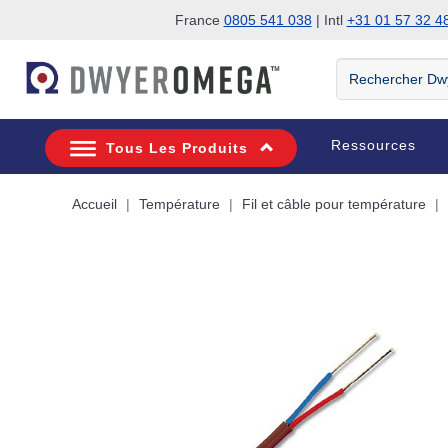
France
0805 541 038
| Intl
+31 01 57 32 4
Passer à la recherche
Passer au contenu principal
Passer à la navigation
Rechercher
DwyerOmega
Ressources
Tous Les Produits
Accueil
Température
Fil et câble pour température