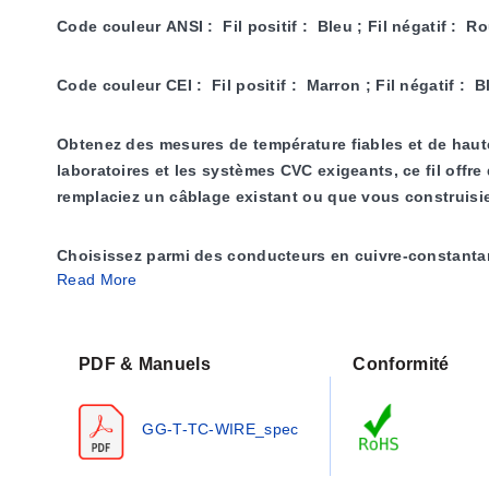
Code couleur ANSI : Fil positif : Bleu ; Fil négatif : 
Code couleur CEI : Fil positif : Marron ; Fil négatif : 
Obtenez des mesures de température fiables et de haute
laboratoires et les systèmes CVC exigeants, ce fil offr
remplaciez un câblage existant ou que vous construisiez
Choisissez parmi des conducteurs en cuivre-constanta
Read More
Plusieurs options d'isolation sont disponibles pour rép
polyvinyle, le Kapton® ou le TFE avec des températures 
l'installation.
PDF & Manuels
Conformité
Ce fil est disponible en deux grades de précision, stan
répondre aux normes industrielles et bénéficiant de plu
GG-T-TC-WIRE_spec
techniciens du monde entier.