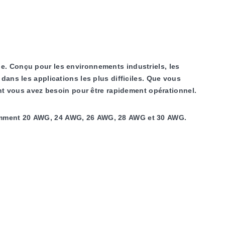
le. Conçu pour les environnements industriels, les
dans les applications les plus difficiles. Que vous
dont vous avez besoin pour être rapidement opérationnel.
otamment 20 AWG, 24 AWG, 26 AWG, 28 AWG et 30 AWG.
ment. Choisissez parmi le PFA, la tresse de verre, le
par couleur selon les normes ANSI ou CEI pour faciliter
esoins précis en matière de précision. Conçu pour
mocouple a gagné la confiance des ingénieurs et