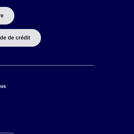
re
de de crédit
ros