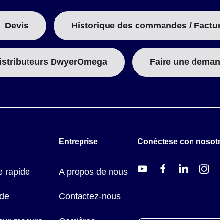
Devis
Historique des commandes / Factu
istributeurs DwyerOmega
Faire une deman
Entreprise
Conéctese con nosot
 rapide
A propos de nous
ide
Contactez-nous