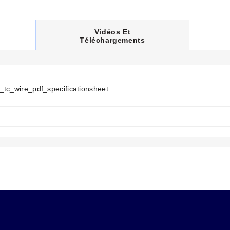
C
Vidéos Et
 thermocouples ?
Jetez un œil !
U
Téléchargements
R
R
E
N
T
_tc_wire_pdf_specificationsheet
T
A
B
: