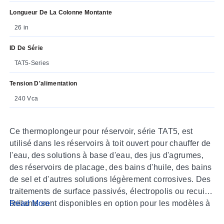
Longueur De La Colonne Montante
26 in
ID De Série
TAT5-Series
Tension D'alimentation
240 Vca
Ce thermoplongeur pour réservoir, série TAT5, est
utilisé dans les réservoirs à toit ouvert pour chauffer de
l'eau, des solutions à base d'eau, des jus d'agrumes,
des réservoirs de placage, des bains d'huile, des bains
de sel et d'autres solutions légèrement corrosives. Des
traitements de surface passivés, électropolis ou recuits
brillants sont disponibles en option pour les modèles à
Read More
gaine en acier inoxydable ou Incoloy®.