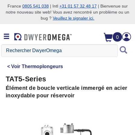
France
0805 541 038
| Intl
+31 01 57 32 48 17
| Bienvenue sur
notre nouveau site web! Vous avez rencontré un problème ou un
Passer à la recherche
Passer au contenu principal
Passer à la navigation
bug ?
Veuillez le signaler ici.
0
Rechercher
DwyerOmega
Voir
Thermoplongeurs
TAT5-Series
Élément de boucle verticale immergé en acier
inoxydable pour réservoir