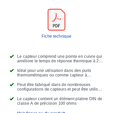
Fiche technique
Le capteur comprend une pointe en cuivre qui
améliore le temps de réponse thermique à 2
secondes ou moins (temps de réponse de 63
% dans de l'eau s'écoulant à 3 pieds par
Idéal pour une utilisation dans des puits
seconde).
thermométriques ou comme capteur à
immersion directe.
Peut être fabriqué dans de nombreuses
configurations de capteurs et peut être utilisé
avec une grande variété de raccords et
d'accessoires
Le capteur contient un élément platine DIN de
classe A de précision 100 ohms