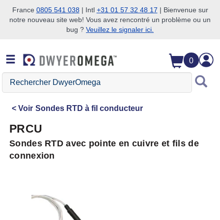
France
0805 541 038
| Intl
+31 01 57 32 48 17
| Bienvenue sur
notre nouveau site web! Vous avez rencontré un problème ou un
Passer à la recherche
Passer au contenu principal
Passer à la navigation
bug ?
Veuillez le signaler ici.
0
Rechercher
DwyerOmega
Voir
Sondes RTD à fil conducteur
PRCU
Sondes RTD avec pointe en cuivre et fils de
connexion