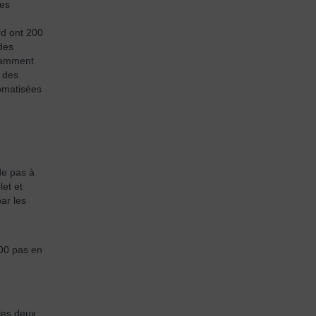
les
rd ont 200
des
otamment
s des
tomatisées
de pas à
et et
ar les
200 pas en
les deux