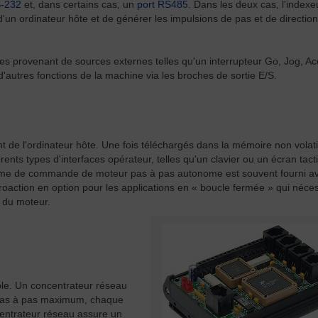
S-232
et, dans certains cas, un
port RS485
. Dans les deux cas, l'indexe
n ordinateur hôte et de générer les impulsions de pas et de direction
ées provenant de sources externes telles qu'un interrupteur Go, Jog, Ac
autres fonctions de la machine via les broches de sortie E/S.
e l'ordinateur hôte. Une fois téléchargés dans la mémoire non volatil
ts types d'interfaces opérateur, telles qu'un clavier ou un écran tacti
ystème de commande de moteur pas à pas autonome est souvent fourni a
troaction en option pour les applications en « boucle fermée » qui néce
 du moteur.
ble. Un concentrateur réseau
 pas à pas maximum, chaque
centrateur réseau assure un