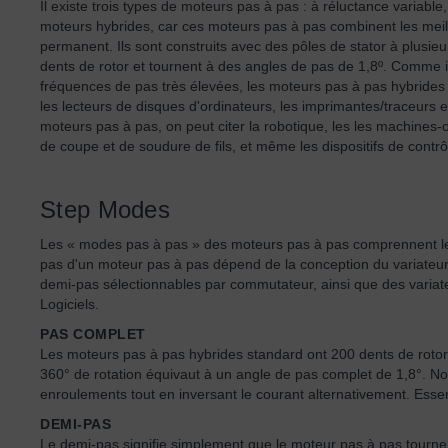
Il existe trois types de moteurs pas à pas : à réluctance variabl
moteurs hybrides, car ces moteurs pas à pas combinent les meill
permanent. Ils sont construits avec des pôles de stator à plusi
dents de rotor et tournent à des angles de pas de 1,8º. Comme i
fréquences de pas très élevées, les moteurs pas à pas hybrides
les lecteurs de disques d'ordinateurs, les imprimantes/traceurs et
moteurs pas à pas, on peut citer la robotique, les les machines
de coupe et de soudure de fils, et même les dispositifs de contrôl
Step Modes
Les « modes pas à pas » des moteurs pas à pas comprennent le
pas d'un moteur pas à pas dépend de la conception du variate
demi-pas sélectionnables par commutateur, ainsi que des variateu
Logiciels.
PAS COMPLET
Les moteurs pas à pas hybrides standard ont 200 dents de rotor,
360° de rotation équivaut à un angle de pas complet de 1,8°. N
enroulements tout en inversant le courant alternativement. Esse
DEMI-PAS
Le demi-pas signifie simplement que le moteur pas à pas tourne