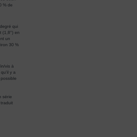
30 % de
 degré qui
 (1,8°) en
ent un
viron 30 %
in/vis à
qu'il y a
 possible
n série
traduit