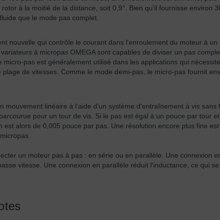
rotor à la moitié de la distance, soit 0,9°. Bien qu'il fournisse environ 
fluide que le mode pas complet.
nt nouvelle qui contrôle le courant dans l'enroulement du moteur à un
s variateurs à micropas OMEGA sont capables de diviser un pas complet
 micro-pas est généralement utilisé dans les applications qui nécessit
e plage de vitesses. Comme le mode demi-pas, le micro-pas fournit en
n mouvement linéaire à l'aide d'un système d'entraînement à vis sans f
 parcourue pour un tour de vis. Si le pas est égal à un pouce par tour et 
n est alors de 0,005 pouce par pas. Une résolution encore plus fine est
 micropas.
necter un moteur pas à pas : en série ou en parallèle. Une connexion e
asse vitesse. Une connexion en parallèle réduit l'inductance, ce qui se 
otes