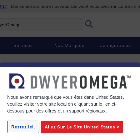
8 17
| Bienvenue sur notre nouveau site web! Vous avez rencontré un
rOmega
Services
Nos Marques
Configurables
Nous avons remarqué que vous êtes dans
United States
,
 balais qui convertit des impulsions numériques en rotation mécanique
veuillez visiter votre site local en cliquant sur le lien ci-
 discret de pas, souvent 200, et le moteur doit recevoir une impulsion 
dessous pour des offres et un support régionaux.
as à la fois et chaque pas est de même taille. Étant donné que chaque
 position du moteur peut être contrôlée sans aucun mécanisme de rétroac
e mouvement par pas se transforme en rotation continue, la vitesse de
Restez Ici.
Allez Sur Le Site
United States
>
. Les moteurs pas à pas sont utilisés quotidiennement dans des applica
r grande fiabilité, de leur couple élevé à basse vitesse et de leur const