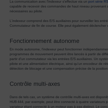
La communication avec l'indexeur s'effectue via un
port série R
capable de recevoir des commandes de haut niveau provenant d'u
nécessaires au pilote.
L'indexeur comprend des E/S auxiliaires pour surveiller les entr
Commutateur de fin de course. Elle peut également déclencher d'
Fonctionnement autonome
En mode autonome, l'indexeur peut fonctionner indépendamment d
programmes de mouvement peuvent être lancés à partir de différen
partir d'un commutateur via les entrées E/S auxiliaires. Un s
pilote et une alimentation électrique, ainsi qu'un encodeur de ré
détection de blocage et une compensation précise de la position
Contrôle multi-axes
Dans de tels cas, un système de contrôle multi-axes est disponi
HUB 444, par exemple, peut être connecté à quatre variateurs
variateur étant connecté à un moteur pas à pas distinct. Le con