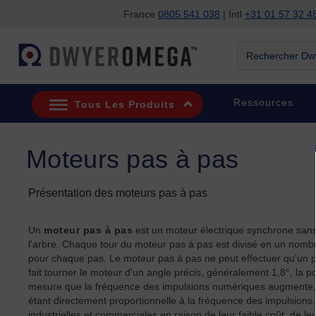
France
0805 541 038
| Intl
+31 01 57 32 4
Passer à la recherche
Passer au contenu principal
Passer à la navigation
Rechercher Dwye
Ressources
Tous Les Produits
Moteurs pas à pas
Présentation des moteurs pas à pas
Un
moteur pas à pas
est un moteur électrique synchrone sans
l'arbre. Chaque tour du moteur pas à pas est divisé en un nombre
pour chaque pas. Le moteur pas à pas ne peut effectuer qu'un p
fait tourner le moteur d'un angle précis, généralement 1,8°, la
mesure que la fréquence des impulsions numériques augmente, l
étant directement proportionnelle à la fréquence des impulsions
industrielles et commerciales en raison de leur faible coût, de leu