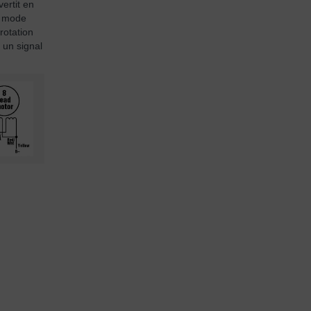
ertit en
n mode
rotation
 un signal