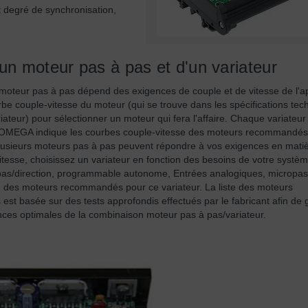
 degré de synchronisation,
un moteur pas à pas et d'un variateur
 moteur pas à pas dépend des exigences de couple et de vitesse de l'ap
urbe couple-vitesse du moteur (qui se trouve dans les spécifications te
ateur) pour sélectionner un moteur qui fera l'affaire. Chaque variateu
OMEGA indique les courbes couple-vitesse des moteurs recommandés
 plusieurs moteurs pas à pas peuvent répondre à vos exigences en mati
itesse, choisissez un variateur en fonction des besoins de votre systè
s/direction, programmable autonome, Entrées analogiques, micropas)
un des moteurs recommandés pour ce variateur. La liste des moteurs
t basée sur des tests approfondis effectués par le fabricant afin de g
ces optimales de la combinaison moteur pas à pas/variateur.