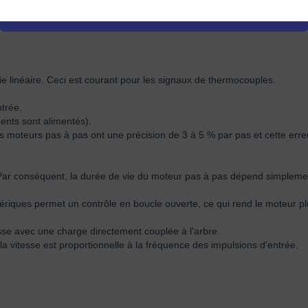
nements.
ie linéaire. Ceci est courant pour les signaux de thermocouples.
ntrée.
ents sont alimentés).
s moteurs pas à pas ont une précision de 3 à 5 % par pas et cette erre
r. Par conséquent, la durée de vie du moteur pas à pas dépend simpleme
iques permet un contrôle en boucle ouverte, ce qui rend le moteur pl
esse avec une charge directement couplée à l'arbre.
la vitesse est proportionnelle à la fréquence des impulsions d'entrée.