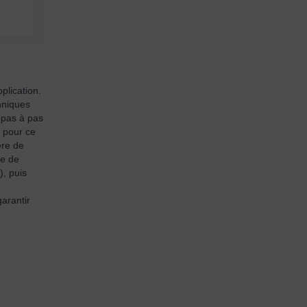
plication.
chniques
r pas à pas
 pour ce
ère de
me de
, puis
arantir