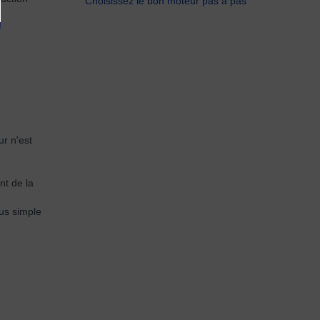
Choisissez le bon moteur pas à pas
ur n'est
nt de la
us simple