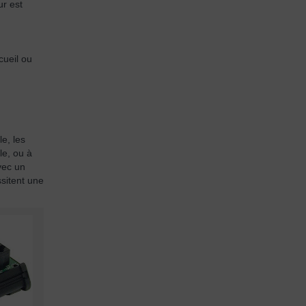
ur est
cueil ou
e, les
le, ou à
vec un
ssitent une