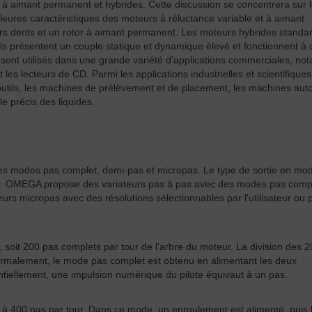
e, à aimant permanent et hybrides. Cette discussion se concentrera sur 
eures caractéristiques des moteurs à réluctance variable et à aimant
eurs dents et un rotor à aimant permanent. Les moteurs hybrides standa
ls présentent un couple statique et dynamique élevé et fonctionnent à 
 sont utilisés dans une grande variété d'applications commerciales, n
 les lecteurs de CD. Parmi les applications industrielles et scientifique
-outils, les machines de prélèvement et de placement, les machines au
e précis des liquides.
s modes pas complet, demi-pas et micropas. Le type de sortie en mo
ur. OMEGA propose des variateurs pas à pas avec des modes pas compl
rs micropas avec des résolutions sélectionnables par l'utilisateur ou p
 soit 200 pas complets par tour de l'arbre du moteur. La division des 
ormalement, le mode pas complet est obtenu en alimentant les deux
ntiellement, une impulsion numérique du pilote équivaut à un pas.
 à 400 pas par tour. Dans ce mode, un enroulement est alimenté, puis 