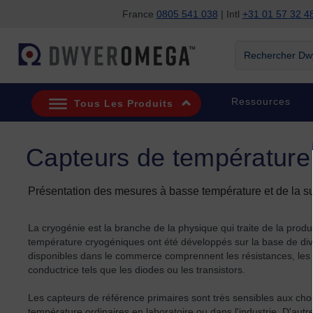
France
0805 541 038
| Intl
+31 01 57 32 4
Passer à la recherche
Passer au contenu principal
Passer à la navigation
Rechercher Dwye
Ressources
Tous Les Produits
Capteurs de température
Présentation des mesures à basse température et de la s
La cryogénie est la branche de la physique qui traite de la prod
température cryogéniques ont été développés sur la base de di
disponibles dans le commerce comprennent les résistances, les c
conductrice tels que les diodes ou les transistors.
Les capteurs de référence primaires sont très sensibles aux c
température ordinaires en laboratoire ou dans l'industrie. D'aut