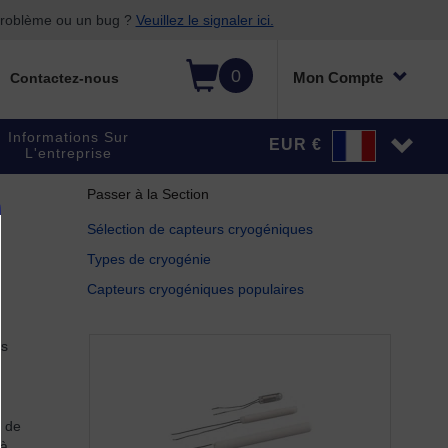
 problème ou un bug ?
Veuillez le signaler ici.
0
Mon Compte
Contactez-nous
Informations Sur
EUR €
L'entreprise
Passer à la Section
Sélection de capteurs cryogéniques
Types de cryogénie
Capteurs cryogéniques populaires
ts
s de
 à