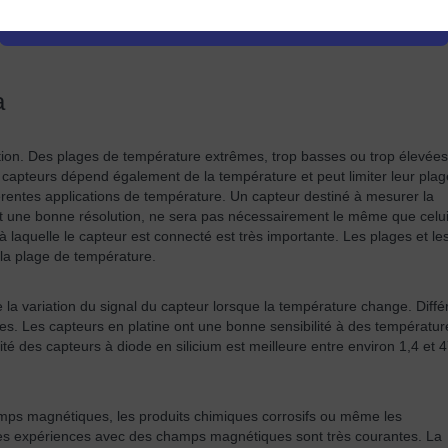
té magnétique, nécessitent des efforts beaucoup plus importants pour êtr
onception des systèmes.
a
cation. Des plages de température extrêmes, trop basses ou trop élevées
 capteurs dépend également de la température et peut limiter leur plag
fférentes applications de température. Un capteur destiné à mesurer la
é et une bonne résolution, ne sera pas nécessairement le même que celu
 laquelle le capteur est connecté est très importante. Les plages et le
 la plage de température.
 la variation du signal du capteur lorsque la température change. Diffé
ures. Les capteurs en platine ont une bonne sensibilité à des températur
ité des capteurs à diode en silicium est meilleure entre environ 1,4 et 
amps magnétiques, les produits chimiques corrosifs ou même les
. Les expériences avec des champs magnétiques sont très courantes. La