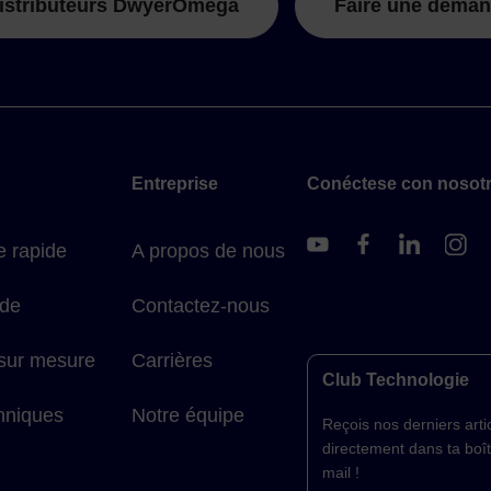
istributeurs DwyerOmega
Faire une deman
Entreprise
Conéctese con nosot
 rapide
A propos de nous
ide
Contactez-nous
 sur mesure
Carrières
Club Technologie
hniques
Notre équipe
Reçois nos derniers arti
directement dans ta boî
mail !