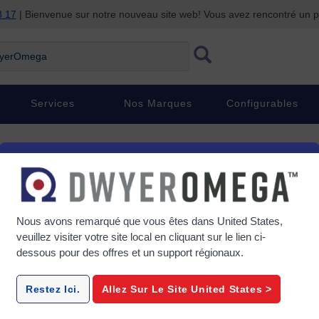
8 17
| Bienvenue sur notre nouveau site web! Vous avez rencontré un
rOmega
Services
Nos Marques
Configurables
 cryogéniques
upraconductivité
Nous avons remarqué que vous êtes dans
United States
,
uction et des effets des très basses températures. Les capteurs de
veuillez visiter votre site local en cliquant sur le lien ci-
verses propriétés dépendantes de la température. Les capteurs couran
dessous pour des offres et un support régionaux.
ondensateurs, les thermocouples et les dispositifs à jonction semi-
Restez Ici.
Allez Sur Le Site
United States
>
hocs thermiques et mécaniques et ne conviennent donc pas aux mesure
res techniques de mesure de la température, telles que la thermométrie