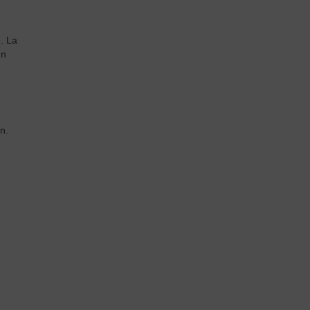
. La
un
n.