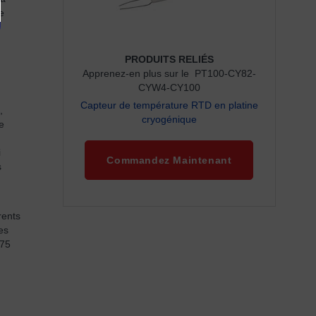
e
PRODUITS RELIÉS
Apprenez-en plus sur le PT100-CY82-
CYW4-CY100
Capteur de température RTD en platine
,
cryogénique
e
i
Commandez Maintenant
s
rents
es
475