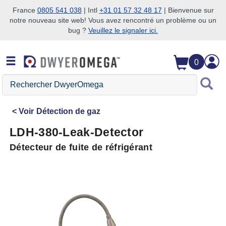
France
0805 541 038
| Intl
+31 01 57 32 48 17
| Bienvenue sur
notre nouveau site web! Vous avez rencontré un problème ou un
Passer à la recherche
Passer au contenu principal
Passer à la navigation
bug ?
Veuillez le signaler ici.
0
Rechercher
DwyerOmega
Voir
Détection de gaz
LDH-380-Leak-Detector
Détecteur de fuite de réfrigérant