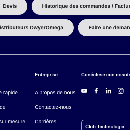
Devis
Historique des commandes / Factu
istributeurs DwyerOmega
Faire une deman
Entreprise
Conéctese con nosot
 rapide
A propos de nous
ide
Contactez-nous
 sur mesure
Carrières
Club Technologie