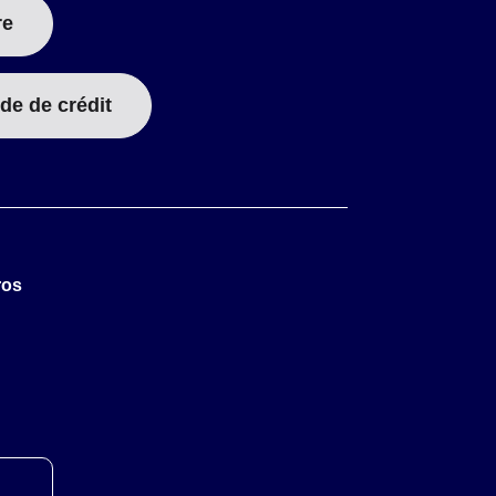
re
de de crédit
ros