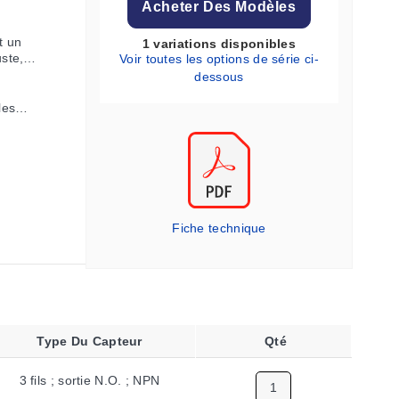
Acheter Des Modèles
t un
1 variations disponibles
ste,
Voir toutes les options de série ci-
insi que
dessous
ses
les
Fiche technique
Type Du Capteur
Qté
3 fils ; sortie N.O. ; NPN