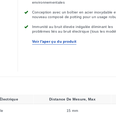
environnementales
Conception avec un boîtier en acier inoxydable e
nouveau composé de potting pour un usage robu
lavage à haute température et haute pression, a
pour des applications à chocs et vibrations inten
Immunité au bruit élevée inégalée éliminant les
problèmes liés au bruit électrique (tous les modè
20V/mètre)
Voir l'aper çu du produit
Électrique
Distance De Mesure, Max
le
15 mm