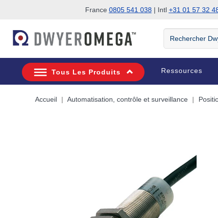
France
0805 541 038
| Intl
+31 01 57 32 4
Passer à la recherche
Passer au contenu principal
Passer à la navigation
Rechercher
DwyerOmega
Ressources
Tous Les Produits
Accueil
Automatisation, contrôle et surveillance
Posit