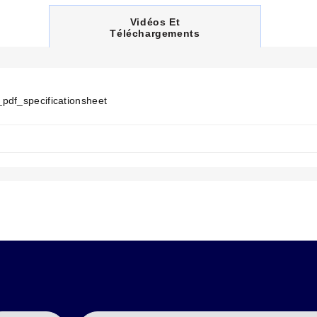
C
Vidéos Et
U
Téléchargements
R
R
E
N
T
pdf_specificationsheet
T
A
B
: