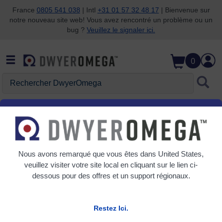
France
0805 541 038
| Intl
+31 01 57 32 48 17
| Bienvenue sur
notre nouveau site web! Vous avez rencontré un problème ou un
Passer à la recherche
Passer au contenu principal
Passer à la navigation
bug ?
Veuillez le signaler ici.
0
Rechercher
DwyerOmega
Accueil
PS-4D
Nous avons remarqué que vous êtes dans
United States
,
veuillez visiter votre site local en cliquant sur le lien ci-
dessous pour des offres et un support régionaux.
Restez Ici.