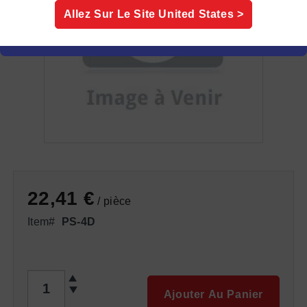
Allez Sur Le Site
United States
>
22,41 €
/ pièce
Item#
PS-4D
QTÉ
Ajouter Au Panier