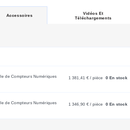
Vidéos Et
C
Accessoires
Téléchargements
U
R
R
le de Compteurs Numériques 
1 381,41 € / pièce
0 En stock
E
N
le de Compteurs Numériques 
1 346,90 € / pièce
0 En stock
T