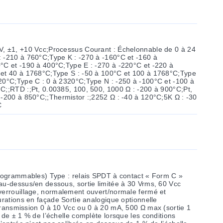
V, ±1, +10 Vcc;Processus Courant : Échelonnable de 0 à 24
 -210 à 760°C;Type K : -270 à -160°C et -160 à
°C et -190 à 400°C;Type E : -270 à -220°C et -220 à
 et 40 à 1768°C;Type S : -50 à 100°C et 100 à 1768°C;Type
20°C;Type C : 0 à 2320°C;Type N : -250 à -100°C et -100 à
C;;RTD :;Pt, 0.00385, 100, 500, 1000 Ω : -200 à 900°C;Pt,
 -200 à 850°C;;Thermistor :;2252 Ω : -40 à 120°C;5K Ω : -30
C
is SPDT à contact « Form C »
au-dessus/en dessous, sortie limitée à 30 Vrms, 60 Vcc
verrouillage, normalement ouvert/normale fermé et
 Sortie analogique optionnelle