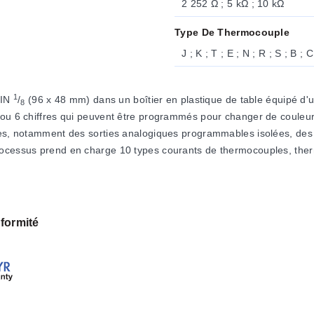
2 252 Ω ; 5 kΩ ; 10 kΩ
Type De Thermocouple
J ; K ; T ; E ; N ; R ; S ; B ; C
1
DIN
/
(96 x 48 mm) dans un boîtier en plastique de table équipé d'
8
4 ou 6 chiffres qui peuvent être programmés pour changer de couleu
bles, notamment des sorties analogiques programmables isolées, de
rocessus prend en charge 10 types courants de thermocouples, therm
formité