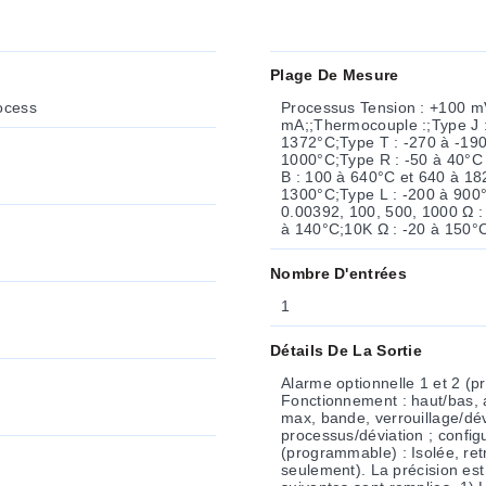
Plage De Mesure
rocess
Processus Tension : +100 m
mA;;Thermocouple :;Type J :
1372°C;Type T : -270 à -190
1000°C;Type R : -50 à 40°C
B : 100 à 640°C et 640 à 18
1300°C;Type L : -200 à 900°
0.00392, 100, 500, 1000 Ω :
à 140°C;10K Ω : -20 à 150°
Nombre D'entrées
1
Détails De La Sortie
Alarme optionnelle 1 et 2 (programmables) Type : rela
Fonctionnement : haut/bas, 
max, bande, verrouillage/dé
processus/déviation ; configurations en façade
(programmable) : Isolée, retransmission 0 à 10 Vcc ou 0 à 20 mA, 500 Ω max (sortie 1
seulement). La précision est de ± 1 % de l’échelle complète lorsque les conditions