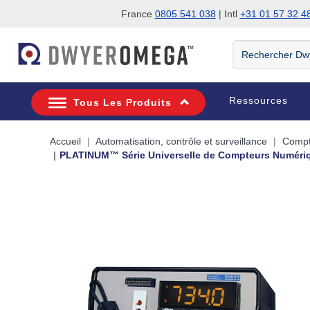
France
0805 541 038
| Intl
+31 01 57 32 4
Passer à la recherche
Passer au contenu principal
Passer à la navigation
Rechercher
DwyerOmega
Ressources
Tous Les Produits
Accueil
Automatisation, contrôle et surveillance
Compte
PLATINUM™ Série Universelle de Compteurs Numéri