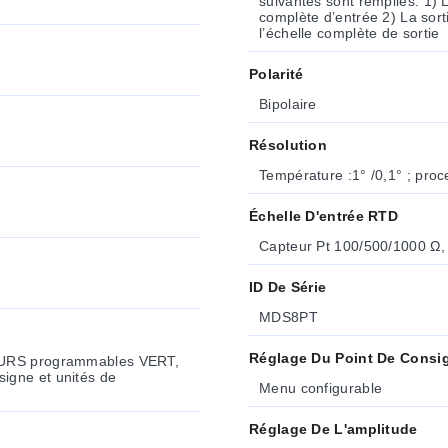
suivantes sont remplies. 1) L’entrée n’est pas calibrée en dessous de 1 % de l’échelle
complète d’entrée 2) La sortie analogique n’est pas calibrée en dessous de 3 % de
l’échelle complète de sortie
Polarité
Bipolaire
Résolution
Température :1° /0,1° ; proc
Échelle D'entrée RTD
Capteur Pt 100/500/1000 Ω, 
ID De Série
MDS8PT
Réglage Du Point De Consi
LEURS programmables VERT,
igne et unités de
Menu configurable
Réglage De L'amplitude