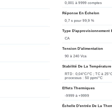
0,001 à 9999 comptes
Réponse En Échelon
0,7 s pour 99,9 %
Type D'approvisionnement É
CA
Tension D'alimentation
90 à 240 Vca
Stabilité De La Température
RTD : 0,04°C/°C ; TC à 25°C (77°F) : 0,05°C/°C ; Compensation de jonction froide du
processus : 50 ppm/°C
Effets Thermiques
-9999 à +9999
Échelle D'entrée De La The