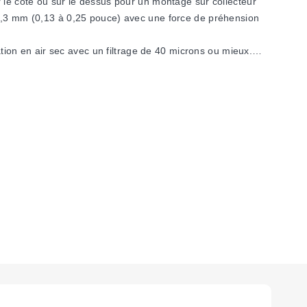
r le côté ou sur le dessus pour un montage sur collecteur
à 6,3 mm (0,13 à 0,25 pouce) avec une force de préhension
on en air sec avec un filtrage de 40 microns ou mieux.
allées afin de réguler la vitesse de l'appareil.