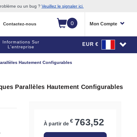
 problème ou un bug ?
Veuillez le signaler ici.
0
Mon Compte
Contactez-nous
Informations Sur
EUR €
L'entreprise
arallèles Hautement Configurables
ques Parallèles Hautement Configurables
3
763,52
€
À partir de
V