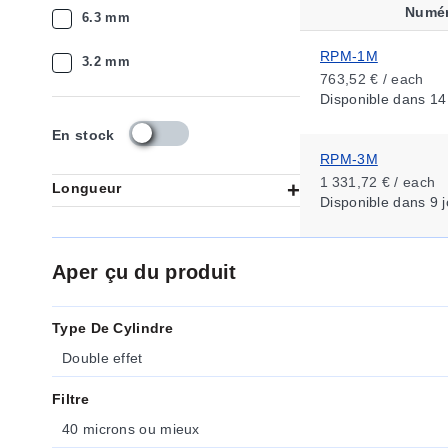
Numér
6.3 mm
RPM-1M
3.2 mm
763,52 € / each
Disponible
dans 14
s
En stock
k
RPM-3M
u
1 331,72 € / each
Longueur
_
Disponible
dans 9 j
a
v
a
Aper çu du produit
i
l
a
Type De Cylindre
b
i
Double effet
l
i
Filtre
t
40 microns ou mieux
y