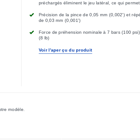
préchargés éliminent le jeu latéral, ce qui perme
excellent positionnement des pièces
Précision de la pince de 0,05 mm (0,002') et répé
de 0,03 mm (0,001')
Force de préhension nominale à 7 bars (100 psi)
(8 lb)
Voir l'aper çu du produit
votre modèle.