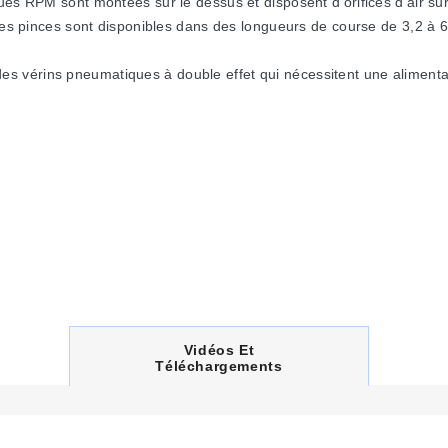
ues RPM sont montées sur le dessus et disposent d'orifices d'air su
. Ces pinces sont disponibles dans des longueurs de course de 3,2 
 vérins pneumatiques à double effet qui nécessitent une alimentati
nnes de régulation de débit (régulation de sortie) doivent être inst
C
Vidéos Et
U
Téléchargements
R
R
E
N
T