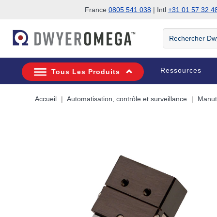
France
0805 541 038
| Intl
+31 01 57 32 4
Passer à la recherche
Passer au contenu principal
Passer à la navigation
Rechercher
DwyerOmega
Ressources
Tous Les Produits
Accueil
Automatisation, contrôle et surveillance
Manut