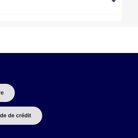
re
de de crédit