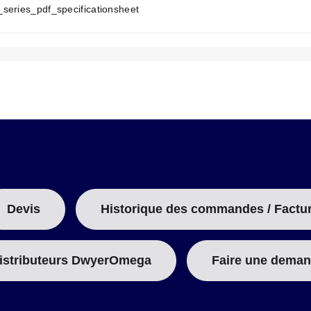
series_pdf_specificationsheet
T
A
B
:
Devis
Historique des commandes / Factu
istributeurs DwyerOmega
Faire une deman