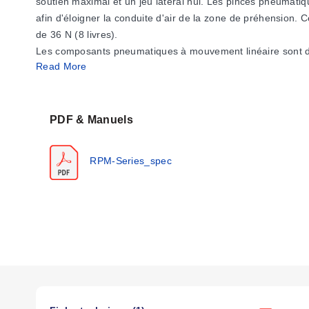
soutien maximal et un jeu latéral nul. Les pinces pneumatiq
afin d'éloigner la conduite d'air de la zone de préhension
de 36 N (8 livres).
Les composants pneumatiques à mouvement linéaire sont des
Read More
Pour un contrôle optimal des composants pneumatiques, des va
PDF & Manuels
RPM-Series_spec