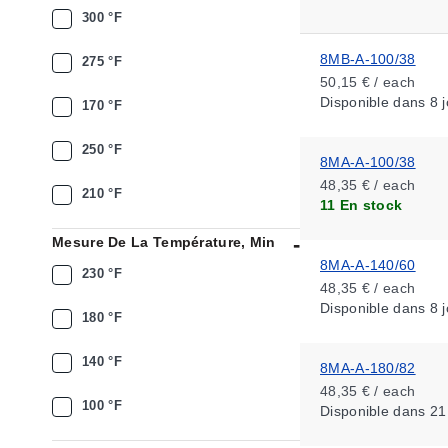
300 °F
8MB-A-100/38
275 °F
50,15 € / each
Disponible
dans 8 j
170 °F
250 °F
8MA-A-100/38
48,35 € / each
210 °F
11 En stock
Mesure De La Température, Min
8MA-A-140/60
230 °F
48,35 € / each
Disponible
dans 8 j
180 °F
140 °F
8MA-A-180/82
48,35 € / each
100 °F
Disponible
dans 21