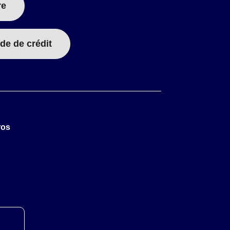
re
de de crédit
ros