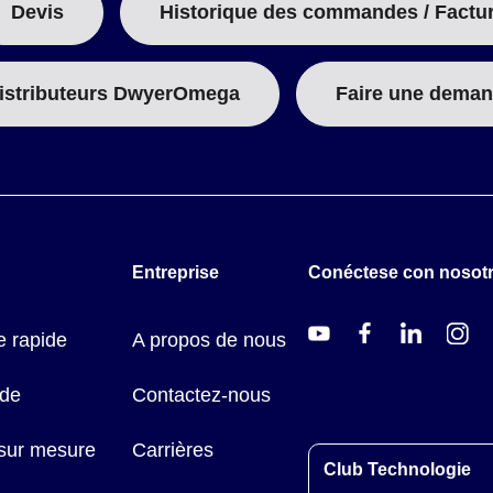
Devis
Historique des commandes / Factu
istributeurs DwyerOmega
Faire une deman
Entreprise
Conéctese con nosot
 rapide
A propos de nous
ide
Contactez-nous
 sur mesure
Carrières
Club Technologie