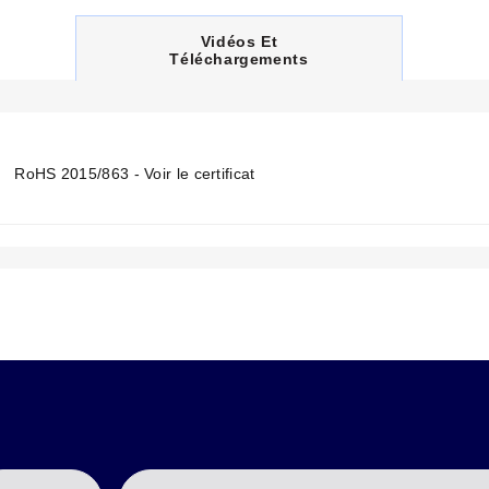
C
Vidéos Et
U
Téléchargements
R
R
E
N
T
T
RoHS 2015/863 - Voir le certificat
A
B
: