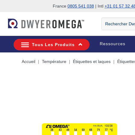
France
0805 541 038
| Intl
+31 01 57 32 4
Passer à la recherche
Passer au contenu principal
Passer à la navigation
Rechercher
DwyerOmega
Ressources
Tous Les Produits
Accueil
Température
Étiquettes et laques
Étiquette